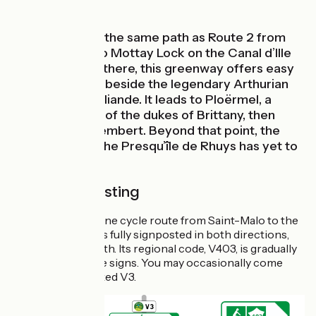
Route 3 follows the same path as Route 2 from
Saint-Malo up to Mottay Lock on the Canal d’Ille
et Rance. From there, this greenway offers easy
cycling, running beside the legendary Arthurian
Forest of Brocéliande. It leads to Ploërmel, a
favourite home of the dukes of Brittany, then
along to Questembert. Beyond that point, the
route as far as the Presqu’île de Rhuys has yet to
be laid out.
Route Signposting
The Voie 3 Bretagne cycle route from Saint-Malo to the
Rhuys Peninsula is fully signposted in both directions,
from north to south. Its regional code, V403, is gradually
being added to the signs. You may occasionally come
across signs marked V3.