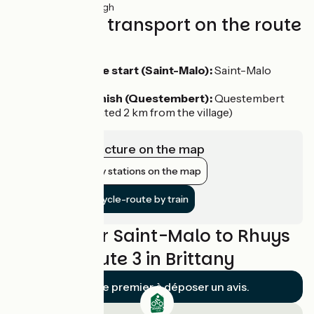
43km
(58%) Rough
Trains and transport on the route
Access by train:
To reach the start (Saint-Malo):
Saint-Malo
station
From the finish (Questembert):
Questembert
station (located 2 km from the village)
View infrastructure on the map
Show nearby stations on the map
Get to the cycle-route by train
Reviews for Saint-Malo to Rhuys
- Cycle Route 3 in Brittany
Soyez le premier à déposer un avis.