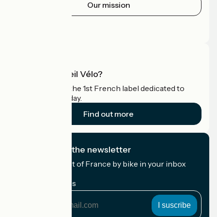
Our mission
Press area
Pro area
What is Accueil Vélo?
Accueil Vélo is the 1st French label dedicated to
cyclists on holiday.
Find out more
I subscribe to the newsletter
Receive the best of France by bike in your inbox
every month.
My email address
My
email