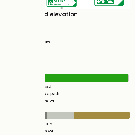
Gradients and elevation
Ascents:
468m
Descents:
398m
Lowest point:
4m
Highest point:
118m
Road types
49km
(32%) By road
101km
(66%) Cycle path
0.92km
(1%) Unknown
Surface
65km
(43%) Smooth
43km
(28%) Unknown