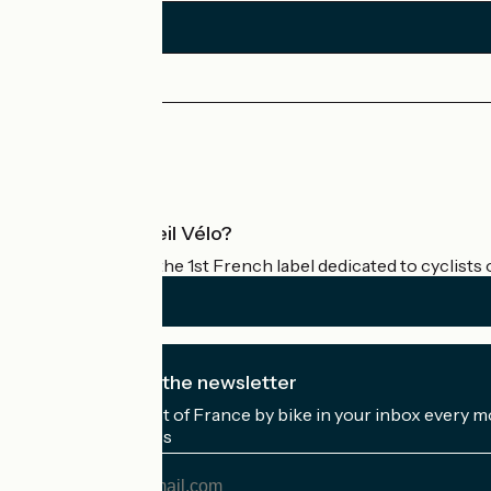
Press area
Pro area
What is Accueil Vélo?
Accueil Vélo is the 1st French label dedicated to cyclists 
I subscribe to the newsletter
Receive the best of France by bike in your inbox every m
My email address
My