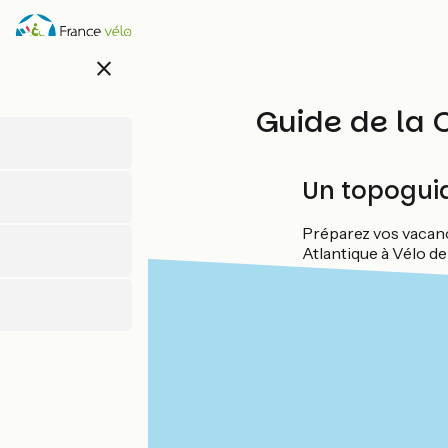
Skip
to
main
close
content
Guide de la 
Un topoguid
Préparez vos vacanc
Atlantique à Vélo d