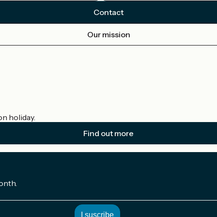
Contact
Our mission
on holiday.
Find out more
onth.