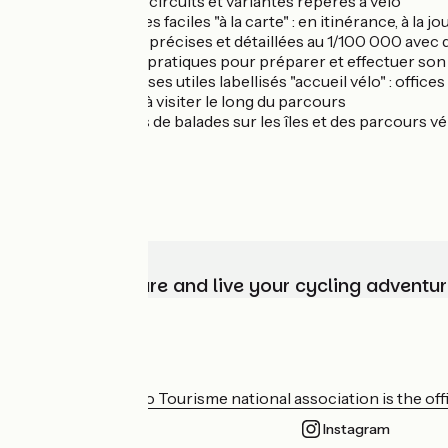
Des hors circuits et variantes repérés à vélo
Des étapes faciles "à la carte" : en itinérance, à la j
43 cartes précises et détaillées au 1/100 000 avec d
Les infos pratiques pour préparer et effectuer son
Les adresses utiles labellisés "accueil vélo" : offi
Les sites à visiter le long du parcours
Des idées de balades sur les îles et des parcours vé
Choose, prepare and live your cycling adventur
Who are we?
The France Vélo Tourisme national association is the offic
Instagram