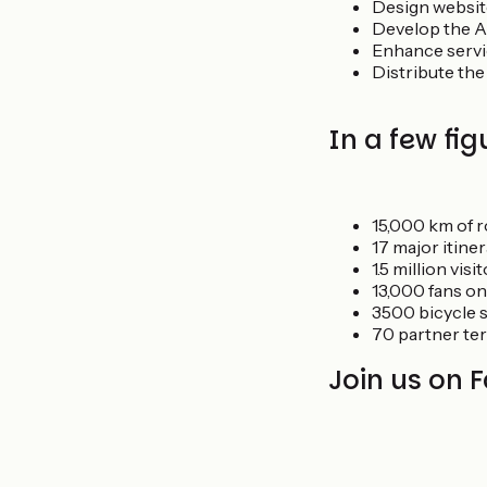
Design website
Develop the A
Enhance servic
Distribute th
In a few fig
15,000 km of 
17 major itine
1.5 million vi
13,000 fans o
3500 bicycle 
70 partner ter
Join us on 