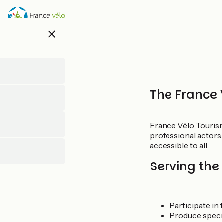
Skip
to
main
close
content
The France 
France Vélo Tourism
professional actors.
accessible to all.
Serving the
Participate in
Produce specia