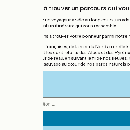
Vous aider à trouver un parcours qui vo
Que vous soyez un voyageur à vélo au long cours, un adep
existe forcément un itinéraire qui vous ressemble.
Nous vous aidons à trouver votre bonheur parmi notre ra
Nos côtes françaises, de la mer du Nord aux reflets
Les cols et les contreforts des Alpes et des Pyréné
La douceur de l'eau, en suivant le fil de nos fleuves, 
La nature sauvage au cœur de nos parcs naturels 