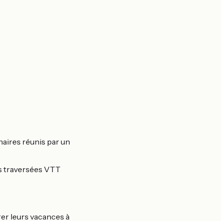
naires réunis par un
es traversées VTT
rer leurs vacances à