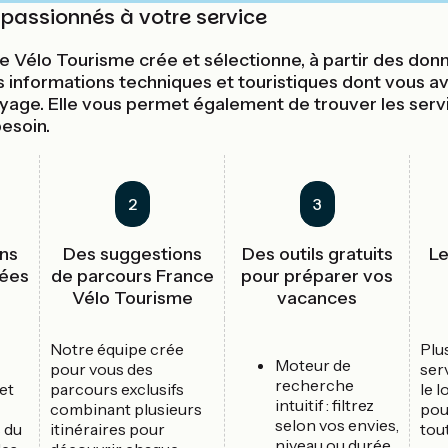
passionnés à votre service
e Vélo Tourisme crée et sélectionne, à partir des donn
les informations techniques et touristiques dont vous a
yage. Elle vous permet également de trouver les serv
esoin.
2
3
ons
Des suggestions
Des outils gratuits
Le
iées
de parcours France
pour préparer vos
Vélo Tourisme
vacances
Notre équipe crée
Plu
Moteur de
pour vous des
ser
recherche
et
parcours exclusifs
le l
intuitif : filtrez
combinant plusieurs
pou
selon vos envies,
s du
itinéraires pour
tout
niveau ou durée.