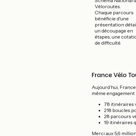
Schéma National 
Véloroutes.
Chaque parcours
bénéficie d'une
présentation détail
un découpage en
étapes, une cotati
de difficulté.
France Vélo To
Aujourd’hui, France 
même engagement : ce
78 itinéraires
218 boucles p
28 parcours vé
19 itinéraires
Merci aux 5,6 millio