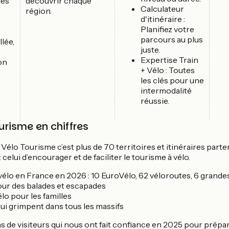
des
découvrir chaque
Calculateur
région.
d'itinéraire :
Planifiez votre
parcours au plus
lée,
juste.
Expertise Train
on
+ Vélo : Toutes
les clés pour une
intermodalité
réussie.
urisme en chiffres
Vélo Tourisme c’est plus de 70 territoires et itinéraires parte
lui d’encourager et de faciliter le tourisme à vélo.
 vélo en France en 2026 : 10 EuroVélo, 62 véloroutes, 6 grand
our des balades et escapades
lo pour les familles
 qui grimpent dans tous les massifs
ns de visiteurs qui nous ont fait confiance en 2025 pour prépa