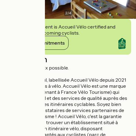
2
/
4
This establishment is Accueil Vélo certified and
commits to welcoming cyclists.
View its commitments
Description
Accueil de chevaux possible.
La Ferme du Tilleul, labellisée Accueil Vélo depuis 2021
dispose de garages à vélo. Accueil Vélo est une marque
nationale (appartenant à France Vélo Tourisme) qui
garantit un accueil et des services de qualité auprès des
cyclistes le long des itinéraires cyclables. Soyez bien
reçus chez les prestataires de services partenaires de
France Vélo Tourisme ! Accueil Vélo, c'est la garantie
pour le cycliste de trouver un établissement situé à
moins de 5 km d'un itinéraire vélo, disposant
d'équipements adaptés aux cyclistes (parc de