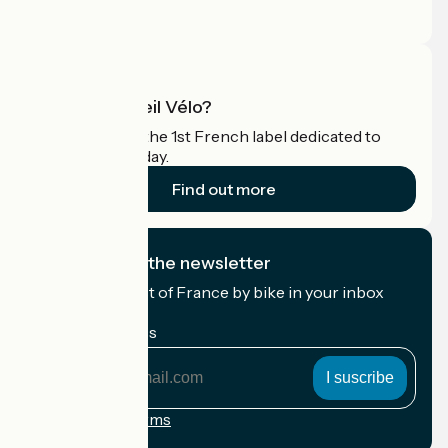
Pro area
What is Accueil Vélo?
Accueil Vélo is the 1st French label dedicated to
cyclists on holiday.
Find out more
I subscribe to the newsletter
Receive the best of France by bike in your inbox
every month.
My email address
My
email
address
Registration terms