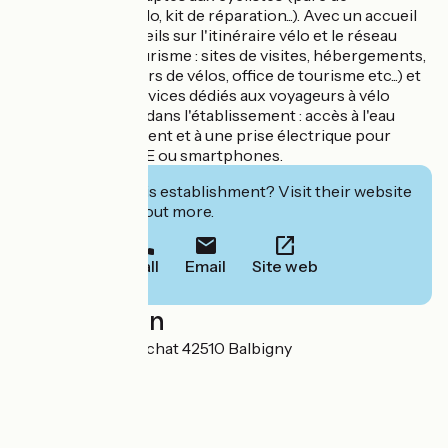
stationnement vélo, kit de réparation...). Avec un accueil
chaleureux (conseils sur l'itinéraire vélo et le réseau
cyclable, sur le tourisme : sites de visites, hébergements,
loueurs réparateurs de vélos, office de tourisme etc...) et
qui fournit des services dédiés aux voyageurs à vélo
ayant consommé dans l'établissement : accès à l'eau
potable gratuitement et à une prise électrique pour
recharger des VAE ou smartphones.
Interested in this establishment? Visit their website
to book or find out more.
Call
Email
Site web
Localisation
430 chemin de Lachat 42510 Balbigny