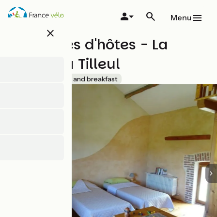
Skip
to
Menu
main
close
content
Chambres d'hôtes - La
Ferme du Tilleul
Accueil Vélo
Bed and breakfast