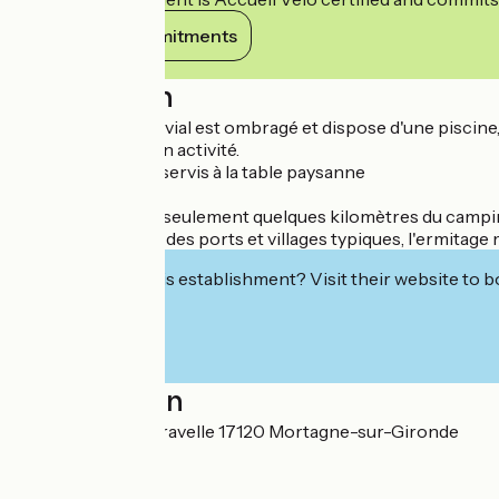
View its commitments
Description
Ce camping convivial est ombragé et dispose d'une piscine, 
La ferme bio est en activité.
Épicerie et repas servis à la table paysanne
Vous trouverez, à seulement quelques kilomètres du camping,
zoo de la Palmyre, des ports et villages typiques, l'ermitage
Interested in this establishment? Visit their website to b
Localisation
8 domaine de la Gravelle 17120 Mortagne-sur-Gironde