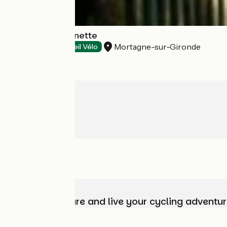
Camping La Rainette
Mortagne-sur-Gironde
Campsites
Accueil Vélo
Choose, prepare and live your cycling adventur