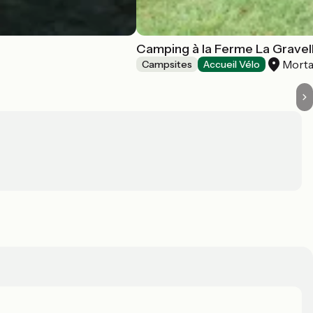
Camping à la Ferme La Gravel
Morta
Campsites
Accueil Vélo