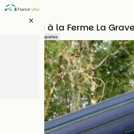
Skip
to
main
close
content
Camping à la Ferme La Grave
Accueil Vélo
Campsites