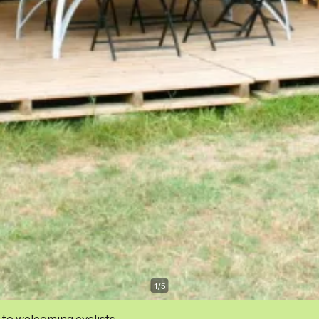
1
/
5
 to welcoming cyclists.