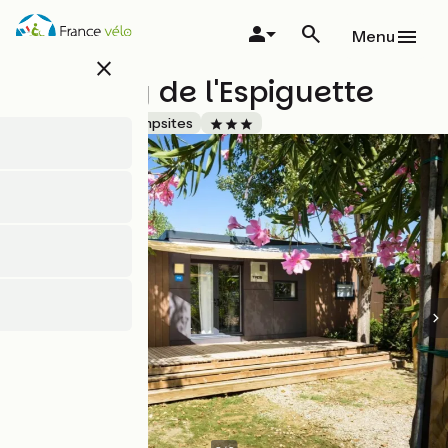
Skip
to
Menu
main
close
content
Camping de l'Espiguette
Accueil Vélo
Campsites