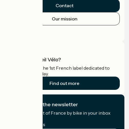
Contact
Our mission
Press area
Pro area
What is Accueil Vélo?
Accueil Vélo is the 1st French label dedicated to
cyclists on holiday.
Find out more
I subscribe to the newsletter
Receive the best of France by bike in your inbox
every month.
My email address