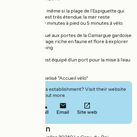
Oubliez la voiture : même si la plage de l’Espiguette qui
borde le camping est très étendue, la mer reste
accessible à 15-20 minutes à pied ou 5 minutes à vélo.
Le camping est situé aux portes de la Camargue gardoise
: un territoire sauvage, riche en faune et flore à explorer
au départ du camping.
Le + : Le camping est équipé d’un port pour la mise à l’eau
de vos bateaux.
Le camping est labelisé "Accueil vélo"
Interested in this establishment? Visit their website
to book or find out more.
Call
Email
Site web
Localisation