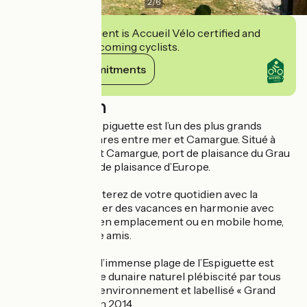
2
/
6
This establishment is Accueil Vélo certified and
commits to welcoming cyclists.
View its commitments
Description
Le camping de l’Espiguette est l’un des plus grands
d’Europe. 42 hectares entre mer et Camargue. Situé à
l’extrémité de Port Camargue, port de plaisance du Grau
du Roi et 1er Port de plaisance d’Europe.
Ici vous déconnecterez de votre quotidien avec la
promesse de passer des vacances en harmonie avec
l’environnement, en emplacement ou en mobile home,
en famille ou entre amis.
L’accès direct sur l’immense plage de l’Espiguette est
unique, un système dunaire naturel plébiscité par tous
les amoureux de l’environnement et labellisé « Grand
Site de France » en 2014.