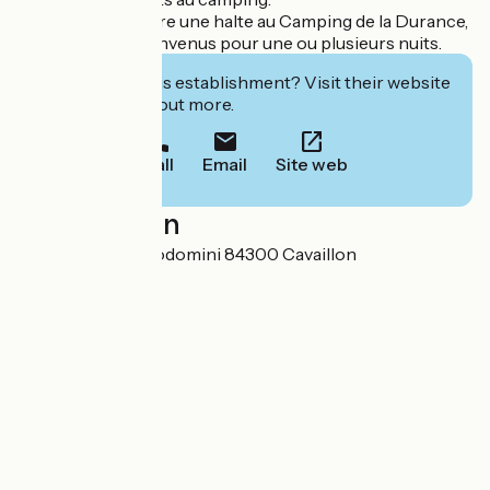
N'hésitez pas à faire une halte au Camping de la Durance,
vous serez les bienvenus pour une ou plusieurs nuits.
Interested in this establishment? Visit their website
to book or find out more.
Call
Email
Site web
Localisation
495 avenue Boscodomini 84300 Cavaillon