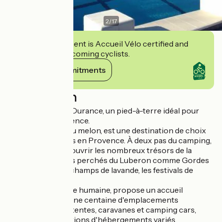
2
/
17
This establishment is Accueil Vélo certified and
commits to welcoming cyclists.
View its commitments
Description
Le Camping de la Durance, un pied-à-terre idéal pour
découvrir la Provence.
Cavaillon, la ville du melon, est une destination de choix
pour des vacances en Provence. À deux pas du camping,
vous pourrez découvrir les nombreux trésors de la
région : les villages perchés du Luberon comme Gordes
et Lourmarin, les champs de lavande, les festivals de
musique...
Ce camping, à taille humaine, propose un accueil
chaleureux avec une centaine d'emplacements
disponibles pour tentes, caravanes et camping cars,
ainsi que des locations d'hébergements variés.