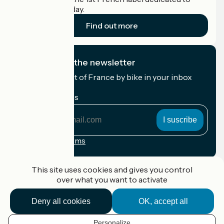
cyclists on holiday.
Find out more
I subscribe to the newsletter
Receive the best of France by bike in your inbox
every month.
My email address
My
email
address
Registration terms
Funded as part of Destination France
This site uses cookies and gives you control
over what you want to activate
Deny all cookies
OK, accept all
Accueil Vélo Pro
Contact
Personalize