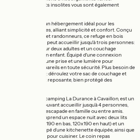
Des hébergements insolites vous sont également
proposés.
Cop’Coon :
Le Cop'Coon est un hébergement idéal pour les
voyageurs nomades, alliant simplicité et confort. Conçu
pour les cyclistes et randonneurs, ce refuge en bois
recouvert de toile peut accueillir jusqu'à trois personnes:
un lit principal pour deux adultes et un couchage
mezzanine pour un enfant. Équipé d'une connexion
électrique, il offre une prise et une lumière pour
recharger vos appareils en toute sécurité. Plus besoin de
monter une tente : déroulez votre sac de couchage et
profitez d'une nuit reposante, bien protégé des
intempéries.
Caba’hutte :
La Caba’Hutte, au camping La Durance à Cavaillon, est un
cabane en bois pouvant accueillir jusqu’à 4 personnes,
parfaite pour une escapade en famille ou entre amis.
Cette cabane comprend un espace nuit avec deux lits
superposés (140x190 en bas, 120x190 en haut) et un
espace de vie équipé d’une kitchenette équipée, ainsi que
tout le nécessaire pour cuisiner. Le coin repas