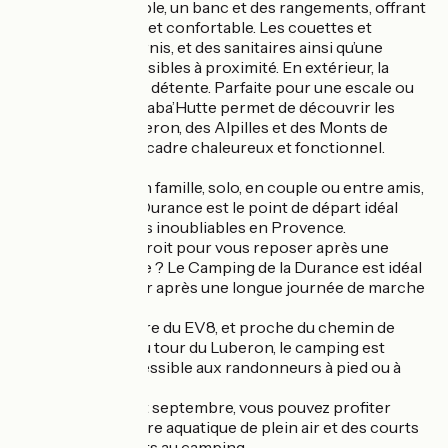
comprend une table, un banc et des rangements, offrant
un cadre pratique et confortable. Les couettes et
oreillers sont fournis, et des sanitaires ainsi qu’une
laverie sont accessibles à proximité. En extérieur, la
terrasse invite à la détente. Parfaite pour une escale ou
des vacances, la Caba’Hutte permet de découvrir les
merveilles du Luberon, des Alpilles et des Monts de
Vaucluse dans un cadre chaleureux et fonctionnel.
Que vous soyez en famille, solo, en couple ou entre amis,
le Camping de la Durance est le point de départ idéal
pour des vacances inoubliables en Provence.
En quête d'un endroit pour vous reposer après une
longue randonnée ? Le Camping de la Durance est idéal
pour vous reposer après une longue journée de marche
ou de pédalage.
Situé sur l'itinéraire du EV8, et proche du chemin de
Compostelle et du tour du Luberon, le camping est
parfaitement accessible aux randonneurs à pied ou à
vélo.
De mi-juin à début septembre, vous pouvez profiter
librement du centre aquatique de plein air et des courts
de tennis adjacents au camping.