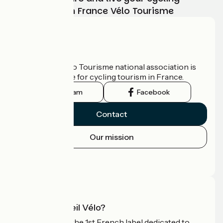
adventure with France Vélo Tourisme
Who are we?
The France Vélo Tourisme national association is
the official guide for cycling tourism in France.
Instagram
Facebook
Contact
Our mission
Press area
Pro area
What is Accueil Vélo?
Accueil Vélo is the 1st French label dedicated to