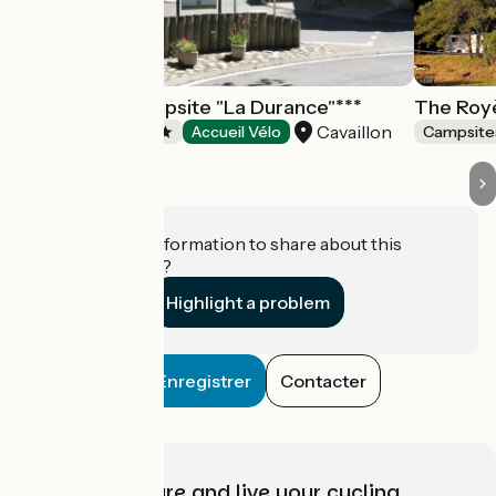
Inter-Town Campsite "La Durance"***
The Royè
Cavaillon
Campsites
Accueil Vélo
Campsite
Do you have information to share about this
establishment?
Highlight a problem
Enregistrer
Contacter
Choose, prepare and live your cycling