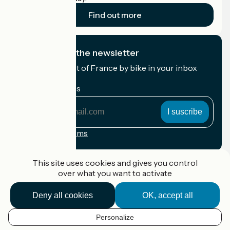
Find out more
I subscribe to the newsletter
Receive the best of France by bike in your inbox
every month.
My email address
My
email
address
Registration terms
Funded as part of Destination France
This site uses cookies and gives you control
over what you want to activate
Deny all cookies
OK, accept all
Accueil Vélo Pro
Contact
Personalize
Legal notice
EN