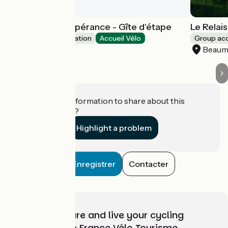
Le Relais de l'Espérance - Gîte d'étape
Le Relai
Group accommodation
Accueil Vélo
Group a
Beaumont
Beaum
Do you have information to share about this
establishment?
Highlight a problem
Enregistrer
Contacter
Choose, prepare and live your cycling
adventure with France Vélo Tourisme