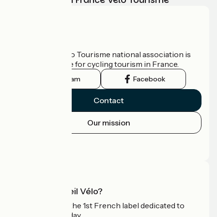
Who are we?
The France Vélo Tourisme national association is
the official guide for cycling tourism in France.
Instagram
Facebook
Contact
Our mission
Press area
Pro area
What is Accueil Vélo?
Accueil Vélo is the 1st French label dedicated to
cyclists on holiday.