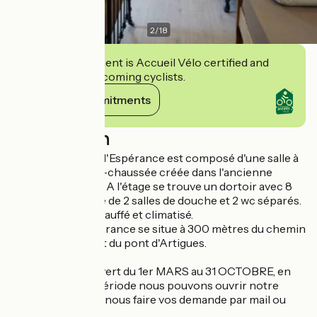
2
/
18
This establishment is Accueil Vélo certified and
commits to welcoming cyclists.
View its commitments
Description
Le gîte d'étape de l'Espérance est composé d'une salle à
manger au rez-de-chaussée créée dans l'ancienne
étable de la ferme. A l'étage se trouve un dortoir avec 8
couchages équipé de 2 salles de douche et 2 wc séparés.
L'ensemble est chauffé et climatisé.
La ferme de l'Espérance se situe à 300 mètres du chemin
de Compostelle et du pont d'Artigues.
nous sommes ouvert du 1er MARS au 31 OCTOBRE, en
dehors de cette période nous pouvons ouvrir notre
structure, veuillez nous faire vos demande par mail ou
téléphone.