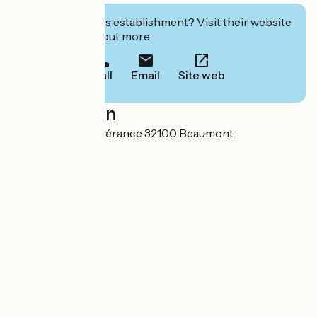
Interested in this establishment? Visit their website
to book or find out more.
Call
Email
Site web
Localisation
640 route de l'Espérance 32100 Beaumont