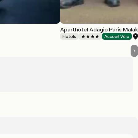
Aparthotel Adagio Paris Malak
Hotels
Accueil Vélo