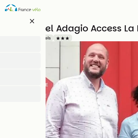
Skip
to
main
close
content
Aparthotel Adagio Access La
Accueil Vélo
Hotels