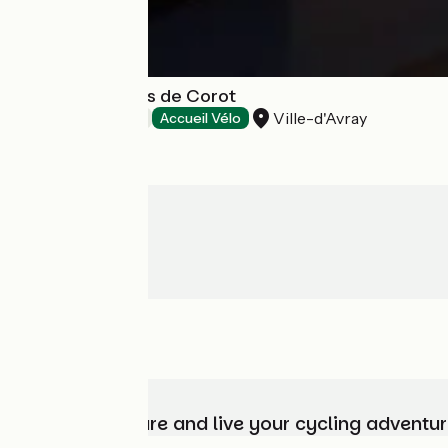
Hôtel Les Etangs de Corot
Ville-d'Avray
Hotels
Accueil Vélo
Choose, prepare and live your cycling adventur