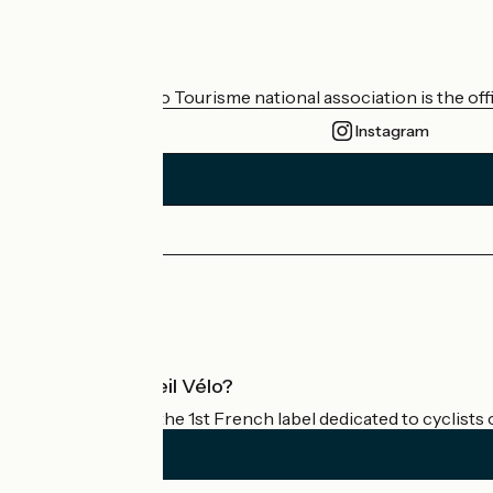
Who are we?
The France Vélo Tourisme national association is the offic
Instagram
Press area
Pro area
What is Accueil Vélo?
Accueil Vélo is the 1st French label dedicated to cyclists 