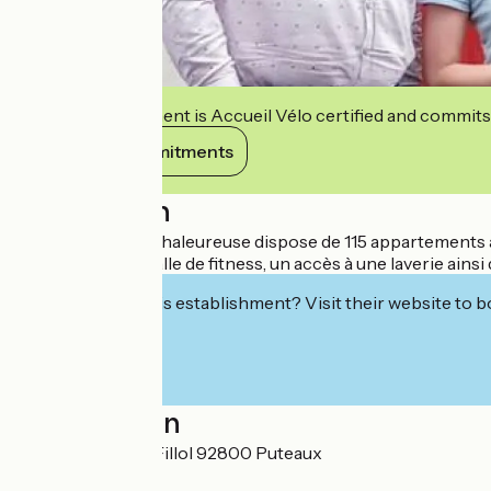
This establishment is Accueil Vélo certified and commits
View its commitments
Description
Cette résidence chaleureuse dispose de 115 appartements a
disposition une salle de fitness, un accès à une laverie ainsi
Interested in this establishment? Visit their website to b
Localisation
70 rue Roque de Fillol 92800 Puteaux