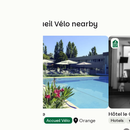
Other Accueil Vélo nearby
Mercure Orange
Hôtel le 
Orange
Hotels
Accueil Vélo
Hotels