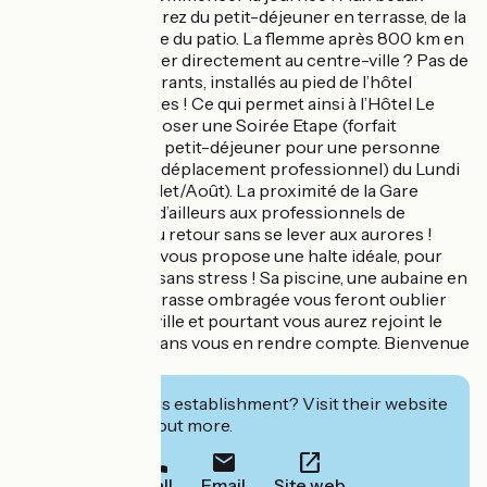
jours, vous profiterez du petit-déjeuner en terrasse, de la
piscine et du calme du patio. La flemme après 800 km en
voiture de s’attaquer directement au centre-ville ? Pas de
souci, deux restaurants, installés au pied de l’hôtel
raviront vos papilles ! Ce qui permet ainsi à l’Hôtel Le
Louvre*** de proposer une Soirée Etape (forfait
Chambre, dîner et petit-déjeuner pour une personne
dans le cadre d’un déplacement professionnel) du Lundi
au Jeudi (hors Juillet/Août). La proximité de la Gare
d’Orange permet d’ailleurs aux professionnels de
prendre le train du retour sans se lever aux aurores !
L’Hôtel Le Louvre vous propose une halte idéale, pour
profiter de la ville sans stress ! Sa piscine, une aubaine en
centre-ville, sa terrasse ombragée vous feront oublier
que vous êtes en ville et pourtant vous aurez rejoint le
centre d’Orange sans vous en rendre compte. Bienvenue
!
Interested in this establishment? Visit their website
to book or find out more.
Call
Email
Site web