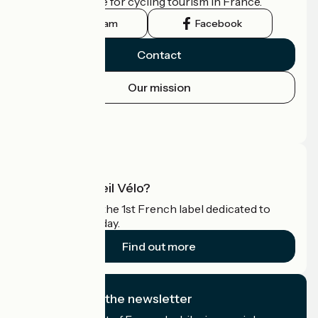
the official guide for cycling tourism in France.
Instagram
Facebook
Contact
Our mission
Press area
Pro area
What is Accueil Vélo?
Accueil Vélo is the 1st French label dedicated to
cyclists on holiday.
Find out more
I subscribe to the newsletter