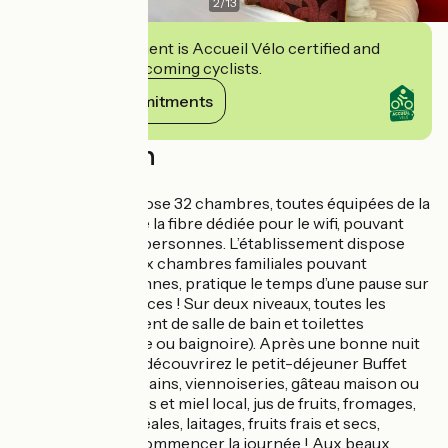
2
/
13
This establishment is Accueil Vélo certified and
commits to welcoming cyclists.
View its commitments
Description
mémorable.
L’hôtel vous propose 32 chambres, toutes équipées de la
climatisation et de la fibre dédiée pour le wifi, pouvant
accueillir de 2 à 3 personnes. L’établissement dispose
également de deux chambres familiales pouvant
accueillir 4 personnes, pratique le temps d’une pause sur
la route des vacances ! Sur deux niveaux, toutes les
chambres disposent de salle de bain et toilettes
privatives (douche ou baignoire). Après une bonne nuit
de sommeil, vous découvrirez le petit-déjeuner Buffet
Continental, ses pains, viennoiseries, gâteau maison ou
brioche, confitures et miel local, jus de fruits, fromages,
charcuteries, céréales, laitages, fruits frais et secs,
histoire de bien commencer la journée ! Aux beaux