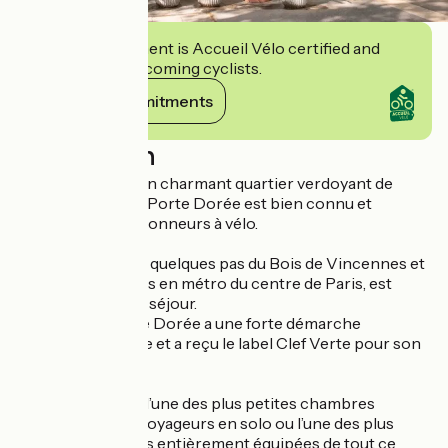
This establishment is Accueil Vélo certified and
commits to welcoming cyclists.
View its commitments
Description
Niché au cœur d’un charmant quartier verdoyant de
Paris, l’Hôtel de la Porte Dorée est bien connu et
apprécié des randonneurs à vélo.
Le quartier, situé à quelques pas du Bois de Vincennes et
à quelques minutes en métro du centre de Paris, est
parfait pour votre séjour.
L’Hôtel de la Porte Dorée a une forte démarche
environnementale et a reçu le label Clef Verte pour son
engagement.
Choisissez parmi l’une des plus petites chambres
simples pour les voyageurs en solo ou l’une des plus
grandes chambres entièrement équipées de tout ce