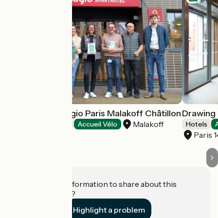
Aparthotel Adagio Paris Malakoff Châtillon
Drawing
Malakoff
Hotels
Accueil Vélo
Hotels
Paris 
Do you have information to share about this
establishment?
Highlight a problem