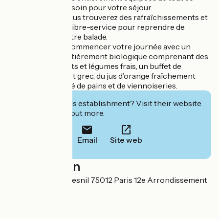
dont vous avez besoin pour votre séjour.
À votre arrivée, vous trouverez des rafraîchissements et
des collations en libre-service pour reprendre de
l’énergie après votre balade.
N’oubliez pas de commencer votre journée avec un
petit-déjeuner entièrement biologique comprenant des
fromages, des fruits et légumes frais, un buffet de
granolas, du yaourt grec, du jus d’orange fraîchement
pressé, une variété de pains et de viennoiseries.
Interested in this establishment? Visit their website
to book or find out more.
Email
Site web
Localisation
273 avenue Daumesnil 75012 Paris 12e Arrondissement