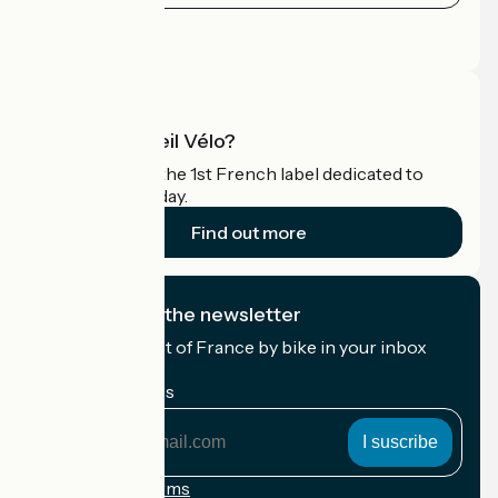
Press area
Pro area
What is Accueil Vélo?
Accueil Vélo is the 1st French label dedicated to
cyclists on holiday.
Find out more
I subscribe to the newsletter
Receive the best of France by bike in your inbox
every month.
My email address
My
email
address
Registration terms