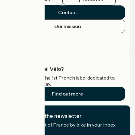
Contact
Our mission
Press area
Pro area
What is Accueil Vélo?
Accueil Vélo is the 1st French label dedicated to
cyclists on holiday.
Find out more
I subscribe to the newsletter
Receive the best of France by bike in your inbox
every month.