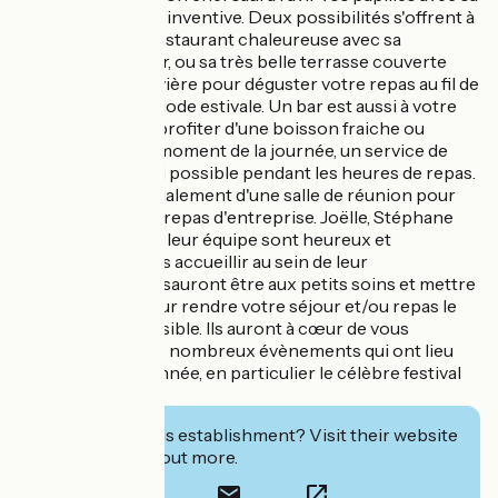
cuisine raffinée et inventive. Deux possibilités s'offrent à
vous, sa salle de restaurant chaleureuse avec sa
cheminée en hiver, ou sa très belle terrasse couverte
surplombant la rivière pour déguster votre repas au fil de
l'eau durant la période estivale. Un bar est aussi à votre
disposition pour profiter d'une boisson fraiche ou
chaude à chaque moment de la journée, un service de
snacking est aussi possible pendant les heures de repas.
L'hôtel dispose également d'une salle de réunion pour
vos séminaires et repas d'entreprise. Joëlle, Stéphane
DEVOOS et toute leur équipe sont heureux et
impatients de vous accueillir au sein de leur
établissement. Ils sauront être aux petits soins et mettre
tout en œuvre pour rendre votre séjour et/ou repas le
plus agréable possible. Ils auront à cœur de vous
renseigner sur les nombreux évènements qui ont lieu
tout au long de l'année, en particulier le célèbre festival
de Confolens.
Interested in this establishment? Visit their website
to book or find out more.