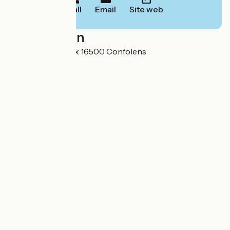
Call
Email
Site web
Localisation
20 Rue Emile Roux 16500 Confolens