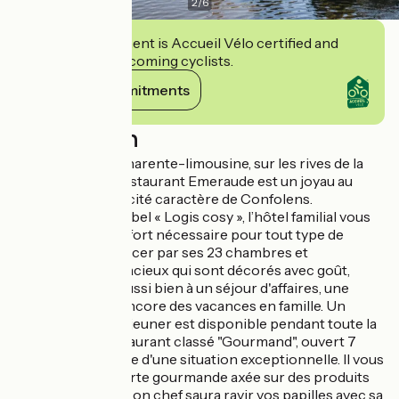
2
/
6
This establishment is Accueil Vélo certified and
commits to welcoming cyclists.
View its commitments
Description
Au centre de la Charente-limousine, sur les rives de la
Vienne, l'hôtel-restaurant Emeraude est un joyau au
cœur de la petite cité caractère de Confolens.
Appartenant au label « Logis cosy », l’hôtel familial vous
offrira tout le confort nécessaire pour tout type de
séjour. A commencer par ses 23 chambres et
appartements spacieux qui sont décorés avec goût,
convenant tout aussi bien à un séjour d'affaires, une
soirée étape ou encore des vacances en famille. Un
délicieux petit-déjeuner est disponible pendant toute la
matinée. Son restaurant classé "Gourmand", ouvert 7
jours sur 7, dispose d'une situation exceptionnelle. Il vous
proposera une carte gourmande axée sur des produits
frais de la région, son chef saura ravir vos papilles avec sa