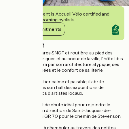
2
/
7
This establishment is Accueil Vélo certified and
commits to welcoming cyclists.
View its commitments
Description
À proximité des gares SNCF et routière, au pied des
monuments historiques et au coeur de la ville, l'hôtel ibis
budget vous séduira par son architecture atypique, ses
chambres climatisées et le confort de sa literie.
Situé dans un quartier calme et paisible, il abrite
régulièrement dans son hall des expositions de
peintures et photos d'artistes locaux.
C'est aussi le point de chute idéal pour rejoindre le
départ du GR 65 en direction de Saint-Jacques-de-
Compostelle et du GR 70 pour le chemin de Stevenson.
L'hôtel vous invite à déambuler au travers des petites