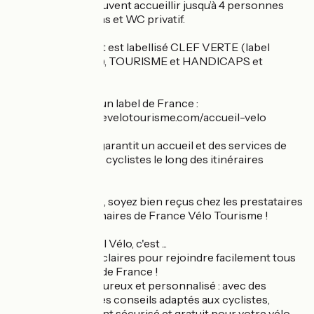
dont certaines peuvent accueillir jusqu’à 4 personnes
avec salles de bains et WC privatif.
Cet établissement est labellisé CLEF VERTE (label
environnemental), TOURISME et HANDICAPS et
Accueil Vélo*.
*Accueil Vélo est un label de France :
https://www.francevelotourisme.com/accueil-velo
Ce label national garantit un accueil et des services de
qualité auprès des cyclistes le long des itinéraires
cyclables.
Avec Accueil Vélo, soyez bien reçus chez les prestataires
de services partenaires de France Vélo Tourisme !
Choisir un Accueil Vélo, c'est ...
- Des indications claires pour rejoindre facilement tous
les Accueil Vélos de France !
- Un accueil chaleureux et personnalisé : avec des
informations et des conseils adaptés aux cyclistes,
- Un stationnement sécurisé et gratuit pour votre vélo,