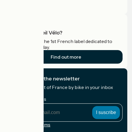
Press area
Pro area
What is Accueil Vélo?
Accueil Vélo is the 1st French label dedicated to
cyclists on holiday.
Find out more
I subscribe to the newsletter
Receive the best of France by bike in your inbox
every month.
My email address
My
email
address
Registration terms