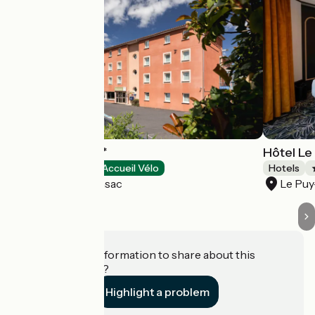
Deltour Hôtel***
Hôtel Le
Hotels
Accueil Vélo
Hotels
Brives-Charensac
Le Puy
Do you have information to share about this
establishment?
Highlight a problem