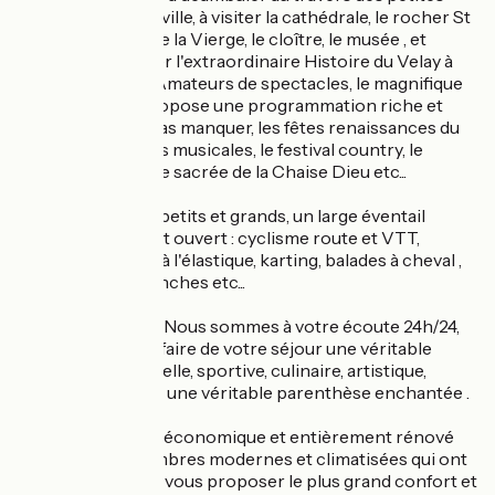
ruelles de la vielle ville, à visiter la cathédrale, le rocher St
Michel, la statue de la Vierge, le cloître, le musée , et
laissez vous conter l'extraordinaire Histoire du Velay à
travers les âges . Amateurs de spectacles, le magnifique
théâtre du Puy propose une programmation riche et
diversifiée. A ne pas manquer, les fêtes renaissances du
Roi De l'Oiseau, les musicales, le festival country, le
festival de musique sacrée de la Chaise Dieu etc...
Pour les sportifs, petits et grands, un large éventail
d'activités vous est ouvert : cyclisme route et VTT,
randonnées, saut à l'élastique, karting, balades à cheval ,
piscine, accrobranches etc...
Bienvenue à tous. Nous sommes à votre écoute 24h/24,
et 7 jours/7, pour faire de votre séjour une véritable
expérience culturelle, sportive, culinaire, artistique,
romantique ... bref, une véritable parenthèse enchantée .
L'hôtel de gamme économique et entièrement rénové
possède des chambres modernes et climatisées qui ont
été conçues pour vous proposer le plus grand confort et