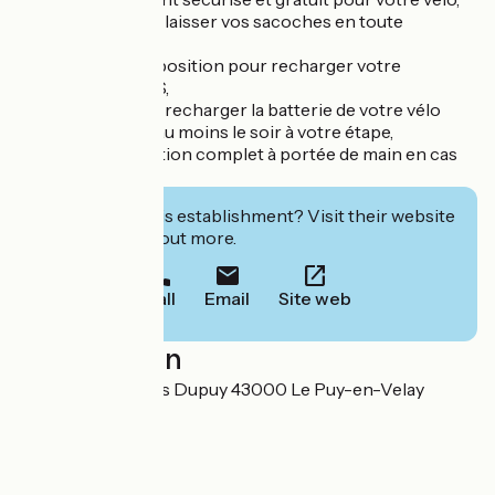
- La possibilité de laisser vos sacoches en toute
tranquillité,
- Des prises à disposition pour recharger votre
téléphone ou GPS,
- La possibilité de recharger la batterie de votre vélo
électrique (VAE) au moins le soir à votre étape,
- Un kit de réparation complet à portée de main en cas
de pépin.
Interested in this establishment? Visit their website
to book or find out more.
Call
Email
Site web
Localisation
25 Avenue Charles Dupuy 43000 Le Puy-en-Velay