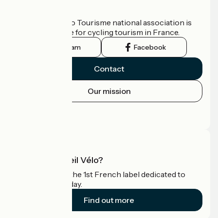
Who are we?
The France Vélo Tourisme national association is
the official guide for cycling tourism in France.
Instagram
Facebook
Contact
Our mission
Press area
Pro area
What is Accueil Vélo?
Accueil Vélo is the 1st French label dedicated to
cyclists on holiday.
Find out more