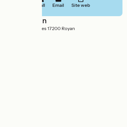
Call
Email
Site web
Localisation
5 rue des Amazones 17200 Royan