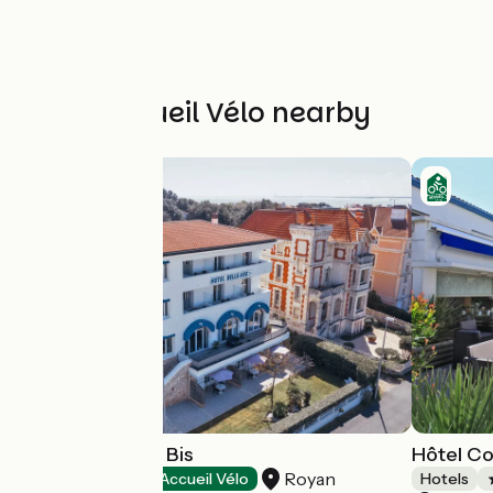
Other Accueil Vélo nearby
Hôtel Belle-Vue Bis
Hôtel Co
Royan
Hotels
Accueil Vélo
Hotels