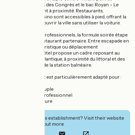
plaisance, le Palais des Congrès et le bac Royan – Le
Verdon se trouvent à proximité. Restaurants,
commerces et casino sont accessibles à pied, offrant la
possibilité de découvrir la ville sans utiliser la voiture.
Pour les séjours professionnels, la formule soirée étape
s’appuie sur un restaurant partenaire. Entre escapade en
couple, séjour touristique ou déplacement
professionnel, l’hôtel propose un cadre reposant au
cœur de Royan Atlantique, à proximité du littoral et des
incontournables de la station balnéaire.
Cet établissement est particulièrement adapté pour :
✔ Escapade en couple
✔ Déplacement professionnel
✔ Séjour sans voiture
✔ Étape vélo
Interested in this establishment? Visit their website
to book or find out more.