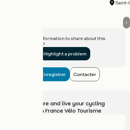
Saint
Do you have information to share about this
establishment?
Highlight a problem
Enregistrer
Contacter
Choose, prepare and live your cycling
adventure with France Vélo Tourisme