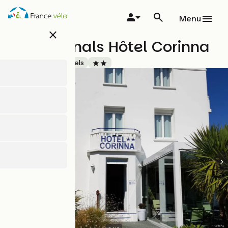
Skip
to
Menu
main
close
content
The Originals Hôtel Corinna
Accueil Vélo
Hotels