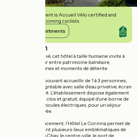
2
/
12
This establishment is Accueil Vélo certified and
commits to welcoming cyclists.
View its commitments
Description
Entièrement rénové, cet hôtel à taille humaine invite à
profiter d’un séjour entre patrimoine balnéaire,
découvertes urbaines et moments de détente.
Les 14 chambres, pouvant accueillir de 1 à 3 personnes,
offrent un cadre agréable avec salle d’eau privative, écran
plat et Wi-Fi gratuit. L’établissement dispose également
d’un parking privé, clos et gratuit, équipé d’une borne de
recharge pour véhicules électriques, pour un séjour
pratique dès l’arrivée.
Grâce à son emplacement, l’Hôtel Le Corinna permet de
rejoindre facilement plusieurs lieux emblématiques de
Royan. La plage du Chay, le centre-ville, le port de