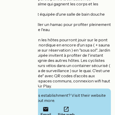
flottement et de calme qui gagnent les corps et les
esprits.
Chaque cabine est équipée d'une salle de bain douche
confortable.
Possibilité d'installer un hamac pour profiter pleinement
des bercements de l'eau.
En toute discrétion les hôtes pourront jouir sur le pont
terrasse d'un bain nordique en encore d'un spa ( + sauna
et table de massage sur réservation ) en "sous sol". Jardin
d'hiver, cuisine équipée invitent à profiter de l'instant
présent en compagnie des autres hôtes. Les cyclistes
pourront laisser leurs vélos dans un container sécurisé (
QR code et caméra de surveillance ) sur le quai. C'est une
péniche "connectée" avec QR codes d'accès aux
chambres et aux espaces communs, connexion wifi haut
débit + systèmes Air Play.
Interested in this establishment? Visit their website
to book or find out more.
Email
Site web