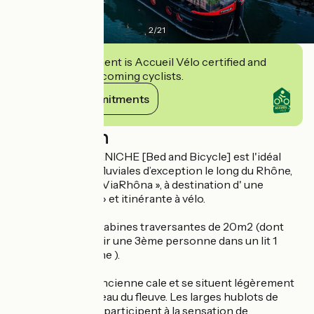
2
/
21
This establishment is Accueil Vélo certified and
commits to welcoming cyclists.
View its commitments
Description
Le concept LA PENICHE [Bed and Bicycle] est l'idéal
pour des escales fluviales d’exception le long du Rhône,
sur la voie verte « ViaRhôna », à destination d' une
clientèle « escale » et itinérante à vélo.
Elle comprend 5 cabines traversantes de 20m2 (dont
l'une peut accueillir une 3ème personne dans un lit 1
place en mezzanine ).
Elles occupent l'ancienne cale et se situent légèrement
au dessous du niveau du fleuve. Les larges hublots de
chaque côté du lit participent à la sensation de