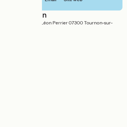
Localisation
2 Bis Promenade Léon Perrier 07300 Tournon-sur-
Rhône