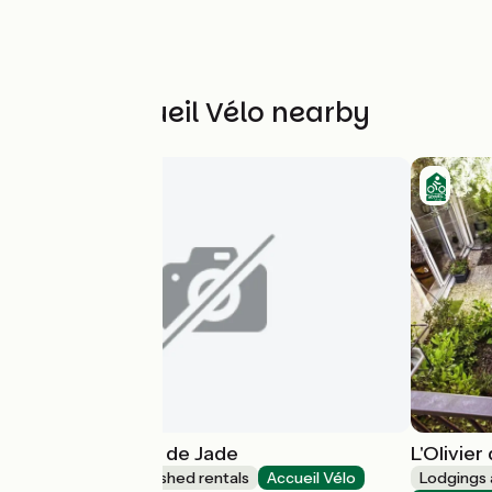
Other Accueil Vélo nearby
Gîte "La Maison de Jade
L'Olivier
Lodgings and furnished rentals
Accueil Vélo
Lodgings 