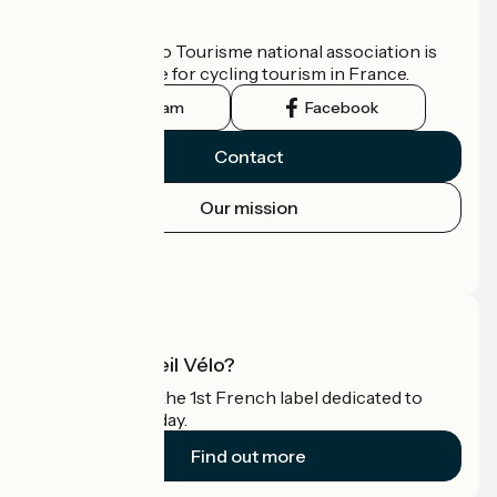
Who are we?
The France Vélo Tourisme national association is
the official guide for cycling tourism in France.
Instagram
Facebook
Contact
Our mission
Press area
Pro area
What is Accueil Vélo?
Accueil Vélo is the 1st French label dedicated to
cyclists on holiday.
Find out more