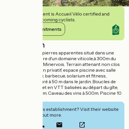
2
/
2
This establishment is Accueil Vélo certified and
commits to welcoming cyclists.
View its commitments
Description
Trés beau gîte, en pierres apparentes situé dans une
bâtisse de caractère d'un domaine viticole,à 300m du
village de Pouzols Minervois. Terrain attenant non clos
avec salon de jardin privatif, espace piscine avec salle
d'eau, cuisine d'été, barbecue, solarium et fitness,
entièrement cloturé à 50 m dans le jardin. Boucles de
randonnée à pied et en VTT balisées au départ du gîte,
Canal du Midi à 4 km. Caveau des vins à 500m. Piscine 10
x 4 à 50m du gite.
Interested in this establishment? Visit their website
to book or find out more.