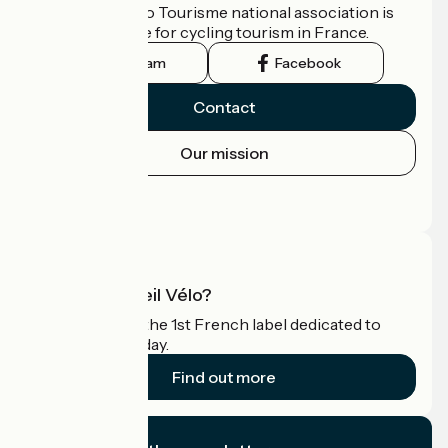
The France Vélo Tourisme national association is
the official guide for cycling tourism in France.
Instagram
Facebook
Contact
Our mission
Press area
Pro area
What is Accueil Vélo?
Accueil Vélo is the 1st French label dedicated to
cyclists on holiday.
Find out more