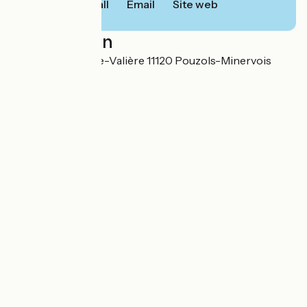
Call
Email
Site web
Localisation
1 chemin de Sainte-Valière 11120 Pouzols-Minervois