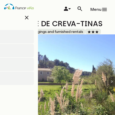
Skip
to
Menu
main
close
content
DOMAINE DE CREVA-TINAS
Accueil Vélo
Lodgings and furnished rentals