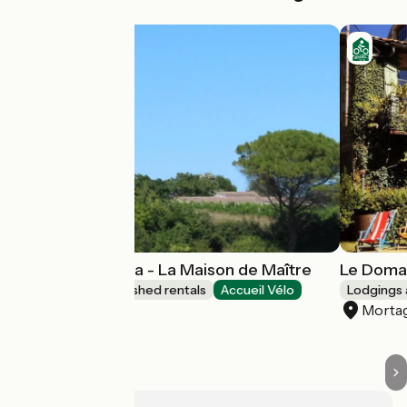
Domaine de Kiba - La Maison de Maître
Le Domai
Lodgings and furnished rentals
Accueil Vélo
Lodgings 
Barzan
Morta