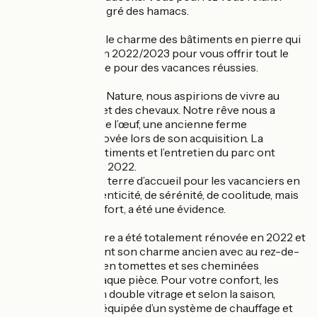
sous les arbres au gré des hamacs.
Vous apprécierez le charme des bâtiments en pierre qui
ont été rénovés en 2022/2023 pour vous offrir tout le
confort nécessaire pour des vacances réussies.
Amoureuses de la Nature, nous aspirions de vivre au
milieu des arbres et des chevaux. Notre rêve nous a
conduits au Pied de l’œuf, une ancienne ferme
partiellement rénovée lors de son acquisition. La
rénovation des bâtiments et l’entretien du parc ont
débuté dès février 2022.
Adapter ce lieu en terre d’accueil pour les vacanciers en
recherche d’authenticité, de sérénité, de coolitude, mais
également de confort, a été une évidence.
La Maison de Maître a été totalement rénovée en 2022 et
2023, en préservant son charme ancien avec au rez-de-
chaussée son sol en tomettes et ses cheminées
d’époque dans chaque pièce. Pour votre confort, les
huisseries sont en double vitrage et selon la saison,
chaque pièce est équipée d’un système de chauffage et