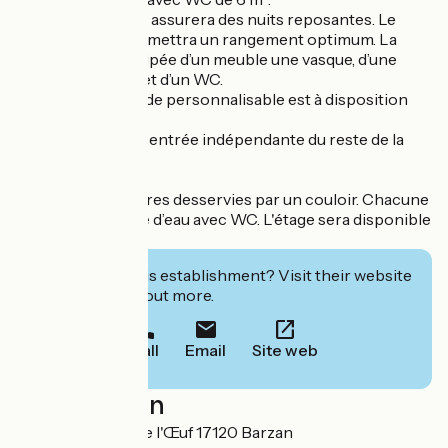
La literie 160 vous assurera des nuits reposantes. Le
dressing vous permettra un rangement optimum. La
salle d’eau est équipée d’un meuble une vasque, d’une
douche italienne et d’un WC.
Un coffre avec code personnalisable est à disposition
dans le dressing.
Elle dispose d’une entrée indépendante du reste de la
maison de maitre.
À l’étage, 3 chambres desservies par un couloir. Chacune
dispose de sa salle d’eau avec WC. L'étage sera disponible
fin septembre.
Interested in this establishment? Visit their website
to book or find out more.
Call
Email
Site web
Localisation
Chemin de Pied de l'Œuf 17120 Barzan