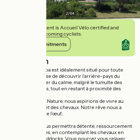
2
/
64
This establishment is Accueil Vélo certified and
commits to welcoming cyclists.
View its commitments
Description
Le Domaine de Kiba est idéalement situé pour toute
personne désireuse de découvrir l’arrière-pays du
littoral et bénéficier du calme, malgré le tumulte des
stations balnéaires, tout en restant à proximité des
plages.
Amoureuses de la Nature, nous aspirions de vivre au
milieu des arbres et des chevaux. Notre rêve nous a
conduits au Pied de l’œuf...
Le parc arboré vous permettra détente, ressourcement
au milieu des arbres, en contemplant les chevaux en
liberté dans les paddocks. Vous pourrez vous relaxer