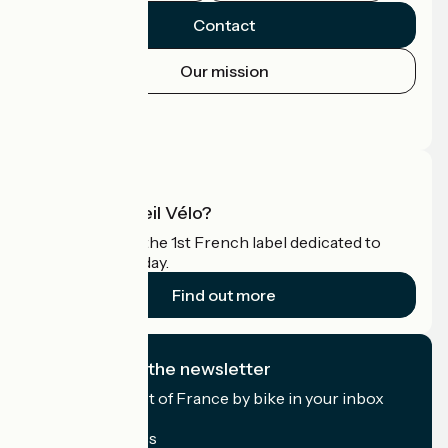
Contact
Our mission
Press area
Pro area
What is Accueil Vélo?
Accueil Vélo is the 1st French label dedicated to
cyclists on holiday.
Find out more
I subscribe to the newsletter
Receive the best of France by bike in your inbox
every month.
My email address