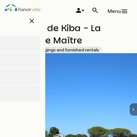
Skip
to
Menu
main
close
content
Domaine de Kiba - La
Maison de Maître
Accueil Vélo
Lodgings and furnished rentals