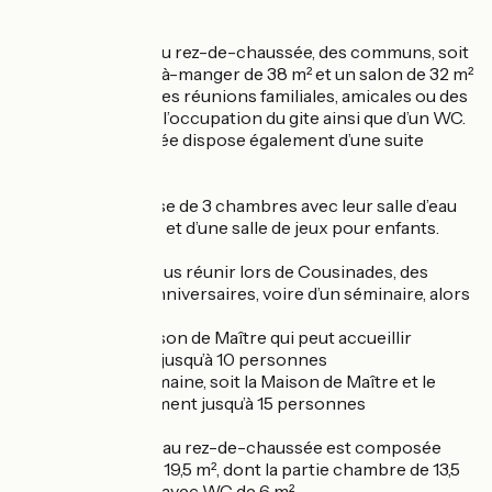
de climatisation.
Elle se compose au rez-de-chaussée, des communs, soit
une cuisine-salle-à-manger de 38 m² et un salon de 32 m²
qui permettront des réunions familiales, amicales ou des
rencontres selon l’occupation du gite ainsi que d’un WC.
Le rez-de-chaussée dispose également d’une suite
parentale.
L’étage se compose de 3 chambres avec leur salle d’eau
privative avec WC et d’une salle de jeux pour enfants.
Vous souhaitez vous réunir lors de Cousinades, des
Fêtes de Noël, d’anniversaires, voire d’un séminaire, alors
n’hésitez pas à :
- Privatiser la Maison de Maître qui peut accueillir
confortablement jusqu’à 10 personnes
- Privatiser le Domaine, soit la Maison de Maître et le
Chai confortablement jusqu’à 15 personnes
La Suite « Tilleul » au rez-de-chaussée est composée
d’une chambre de 19,5 m², dont la partie chambre de 13,5
m² et la salle d’eau avec WC de 6 m².