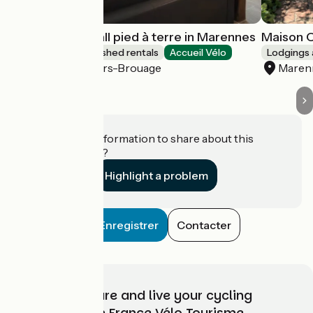
Furnished - Small pied à terre in Marennes
Maison C
Lodgings and furnished rentals
Accueil Vélo
Lodgings 
Marennes-Hiers-Brouage
Maren
Do you have information to share about this
establishment?
Highlight a problem
Enregistrer
Contacter
Choose, prepare and live your cycling
adventure with France Vélo Tourisme