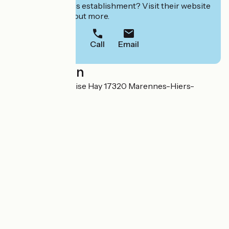
Interested in this establishment? Visit their website
to book or find out more.
Call
Email
Localisation
15, RueJean et Louise Hay 17320 Marennes-Hiers-
Brouage