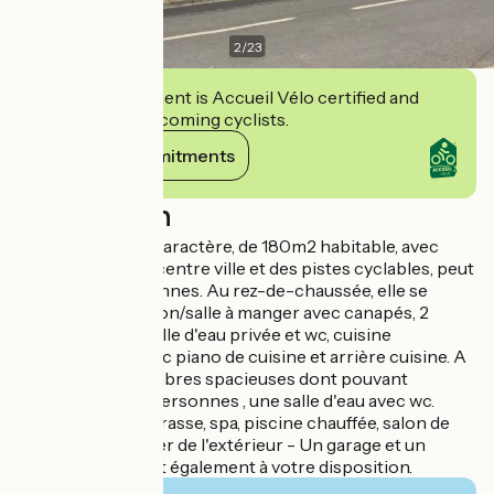
2
/
23
This establishment is Accueil Vélo certified and
commits to welcoming cyclists.
View its commitments
Description
Cette maison de caractère, de 180m2 habitable, avec
étage, proche du centre ville et des pistes cyclables, peut
recevoir 12 personnes. Au rez-de-chaussée, elle se
compose d'un salon/salle à manger avec canapés, 2
chambres avec salle d'eau privée et wc, cuisine
indépendante avec piano de cuisine et arrière cuisine. A
l'étage, deux chambres spacieuses dont pouvant
recevoir 7 OU 8 personnes , une salle d'eau avec wc.
Un jardin avec terrasse, spa, piscine chauffée, salon de
jardin pour profiter de l'extérieur - Un garage et un
parking privé sont également à votre disposition.