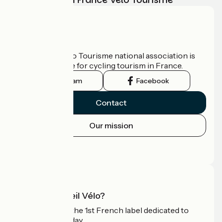
Who are we?
The France Vélo Tourisme national association is
the official guide for cycling tourism in France.
Instagram
Facebook
Contact
Our mission
Press area
Pro area
What is Accueil Vélo?
Accueil Vélo is the 1st French label dedicated to
cyclists on holiday.