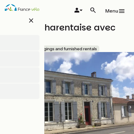
Skip
to
Menu
main
close
content
Maison Charentaise avec
piscine
Accueil Vélo
Lodgings and furnished rentals