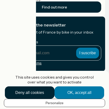
Find out more
I subscribe to the newsletter
Receive the best of France by bike in your inbox
every month.
My email address
My
email
address
Registration terms
Funded as part of Destination France
This site uses cookies and gives you control
over what you want to activate
Deny all cookies
OK, accept all
Accueil Vélo Pro
Contact
Personalize
Legal notice
EN