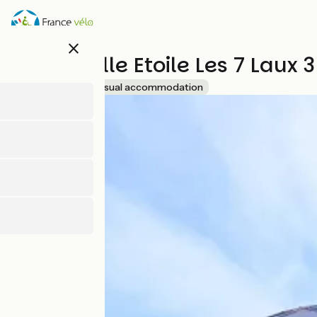
Skip
to
main
close
content
Dôme Belle Etoile Les 7 Laux 
Accueil Vélo
Unusual accommodation