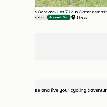
Rouge Fougères Caravan- Les 7 Laux 3-star campsi
Theys
Unusual accommodation
Accueil Vélo
Choose, prepare and live your cycling adventur