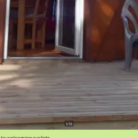
1
/
12
 to welcoming cyclists.