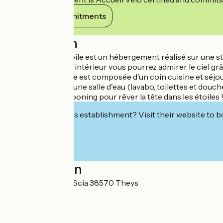
View its commitments
Description
Le Dôme Belle Etoile est un hébergement réalisé sur une str
comme hiver. De l'intérieur vous pourrez admirer le ciel gr
La pièce principale est composée d'un coin cuisine et séjou
confort, il intègre une salle d'eau (lavabo, toilettes et douch
Un igloo tout cocooning pour rêver la tête dans les étoiles 
Interested in this establishment? Visit their website to b
Localisation
250 Chemin de la Scia 38570 Theys