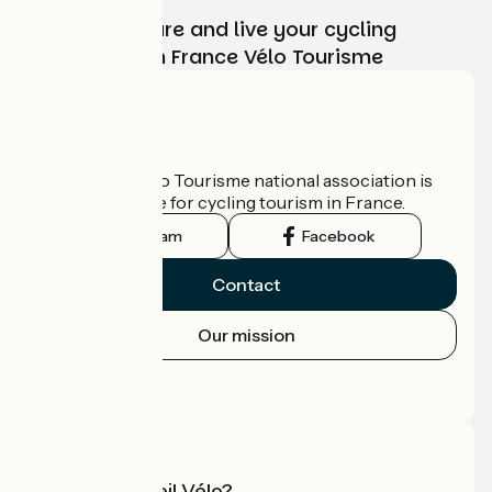
Choose, prepare and live your cycling
adventure with France Vélo Tourisme
Who are we?
The France Vélo Tourisme national association is
the official guide for cycling tourism in France.
Instagram
Facebook
Contact
Our mission
Press area
Pro area
What is Accueil Vélo?