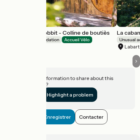
La maison de hobbit - Colline de boutiès
La caban
Unusual accommodation
Accueil Vélo
Unusual 
Labarthe
Labar
Do you have information to share about this
establishment?
Highlight a problem
Enregistrer
Contacter