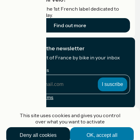
Accueil Vélo is the 1st French label dedicated to
cyclists on holiday.
Find out more
I subscribe to the newsletter
Receive the best of France by bike in your inbox
every month.
My email address
My
email
address
Registration terms
Funded as part of Destination France
This site uses cookies and gives you control
over what you want to activate
Deny all cookies
OK, accept all