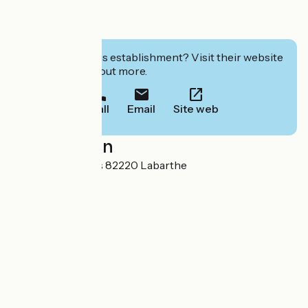
- Produits locaux
- Toilettes sèches
- Tri sélectif
Interested in this establishment? Visit their website
to book or find out more.
Call
Email
Site web
Localisation
Colline de Boutiès 82220 Labarthe