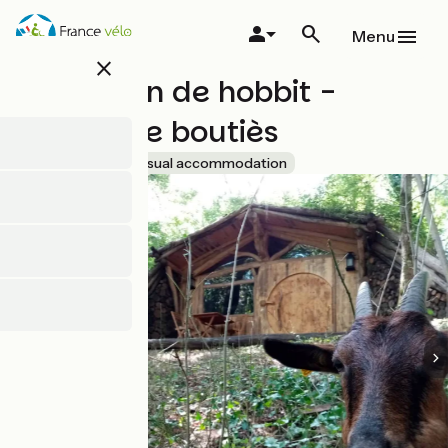
Skip
to
Menu
main
close
content
La maison de hobbit -
Colline de boutiès
Accueil Vélo
Unusual accommodation