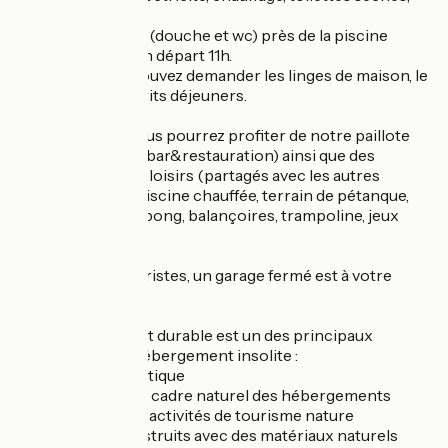
lavabo
-Une salle de bain (douche et wc) près de la piscine
- arrivée après 17h départ 11h.
En option vous pouvez demander les linges de maison, le
ménage ou les petits déjeuners.
Sur le domaine vous pourrez profiter de notre paillote
convivial (espace bar&restauration) ainsi que des
nombreux jeux et loisirs (partagés avec les autres
hébergements): piscine chauffée, terrain de pétanque,
badminton, ping-pong, balançoires, trampoline, jeux
enfants...
Pour les cyclotouristes, un garage fermé est à votre
disposition.
Le développement durable est un des principaux
objectifs de cet hébergement insolite :
- Sobriété énergétique
- Mise en avant du cadre naturel des hébergements
- Valorisation des activités de tourisme nature
- Logements construits avec des matériaux naturels