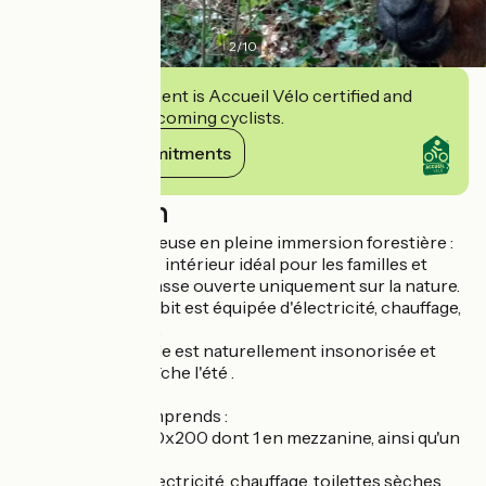
2
/
10
This establishment is Accueil Vélo certified and
commits to welcoming cyclists.
View its commitments
Description
Une cabane spacieuse en pleine immersion forestière :
profitez d’un vaste intérieur idéal pour les familles et
d’une grande terrasse ouverte uniquement sur la nature.
La Maison de Hobbit est équipée d'électricité, chauffage,
toilettes et lavabo.
Semi enterrée : Elle est naturellement insonorisée et
reste toujours fraîche l'été .
La prestation comprends :
- 2 lits doubles 140x200 dont 1 en mezzanine, ainsi qu'un
lit simple.
- équipements: Électricité, chauffage, toilettes sèches,