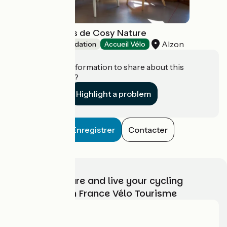
Les Tiny Houses de Cosy Nature
Alzon
Unusual accommodation
Accueil Vélo
Do you have information to share about this
establishment?
Highlight a problem
Enregistrer
Contacter
Choose, prepare and live your cycling
adventure with France Vélo Tourisme