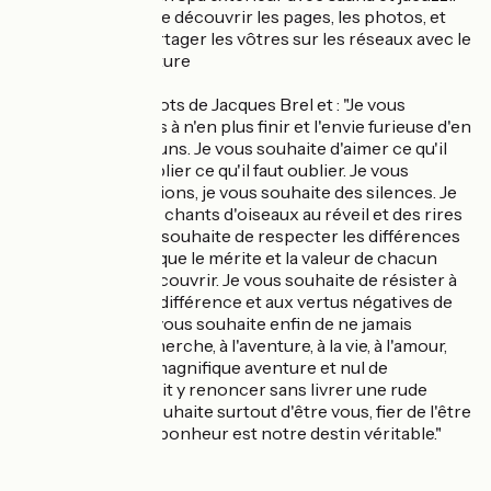
Prenez le temps de découvrir les pages, les photos, et
n'hésitez pas à partager les vôtres sur les réseaux avec le
hashtag #cosynature
Je reprends les mots de Jacques Brel et : "Je vous
souhaite des rêves à n'en plus finir et l'envie furieuse d'en
réaliser quelques uns. Je vous souhaite d'aimer ce qu'il
faut aimer et d'oublier ce qu'il faut oublier. Je vous
souhaite des passions, je vous souhaite des silences. Je
vous souhaite des chants d'oiseaux au réveil et des rires
d'enfants. Je vous souhaite de respecter les différences
des autres, parce que le mérite et la valeur de chacun
sont souvent à découvrir. Je vous souhaite de résister à
l'enlisement, à l'indifférence et aux vertus négatives de
notre époque. Je vous souhaite enfin de ne jamais
renoncer à la recherche, à l'aventure, à la vie, à l'amour,
car la vie est une magnifique aventure et nul de
raisonnable ne doit y renoncer sans livrer une rude
bataille. Je vous souhaite surtout d'être vous, fier de l'être
et heureux, car le bonheur est notre destin véritable."
A bientôt