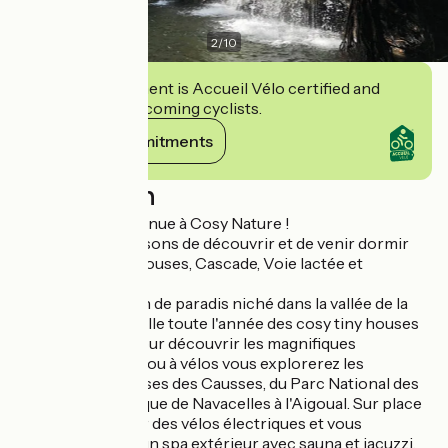
2
/
10
This establishment is Accueil Vélo certified and
commits to welcoming cyclists.
View its commitments
Description
Bonjour et bienvenue à Cosy Nature !
Nous vous proposons de découvrir et de venir dormir
dans 3 cosy tiny houses, Cascade, Voie lactée et
Eglantine.
Dans un petit coin de paradis niché dans la vallée de la
Vis, je vous accueille toute l'année des cosy tiny houses
et cosy chalets pour découvrir les magnifiques
Cévennes. A pied ou à vélos vous explorerez les
paysages grandioses des Causses, du Parc National des
Cévennes, du Cirque de Navacelles à l'Aigoual. Sur place
vous pouvez louer des vélos électriques et vous
ressourcer dans un spa extérieur avec sauna et jacuzzi.