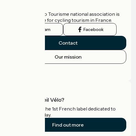
Who are we?
The France Vélo Tourisme national association is
the official guide for cycling tourism in France.
Instagram
Facebook
Contact
Our mission
Press area
Pro area
What is Accueil Vélo?
Accueil Vélo is the 1st French label dedicated to
cyclists on holiday.
Find out more