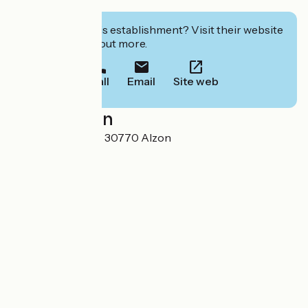
Muriel
Interested in this establishment? Visit their website
to book or find out more.
Call
Email
Site web
Localisation
Le Champ Du Roc 30770 Alzon