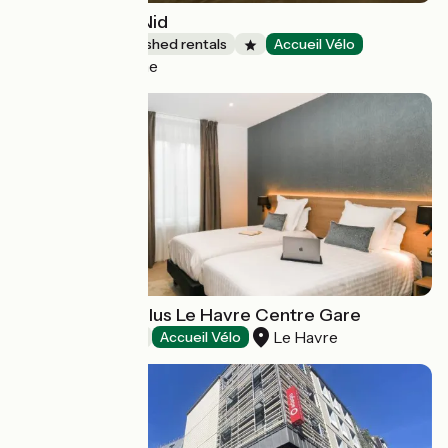
Clairseine - Le Nid
Lodgings and furnished rentals
Accueil Vélo
Porte-de-Seine
Best Western Plus Le Havre Centre Gare
Le Havre
Hotels
Accueil Vélo