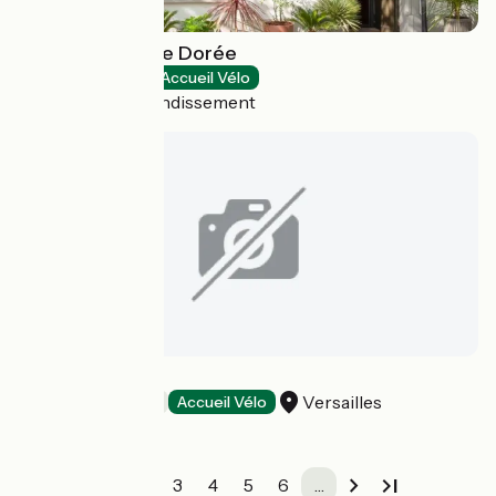
Hôtel de la Porte Dorée
Hotels
Accueil Vélo
Paris 12e Arrondissement
Le Versailles
Versailles
Hotels
Accueil Vélo
1
2
3
4
5
6
…