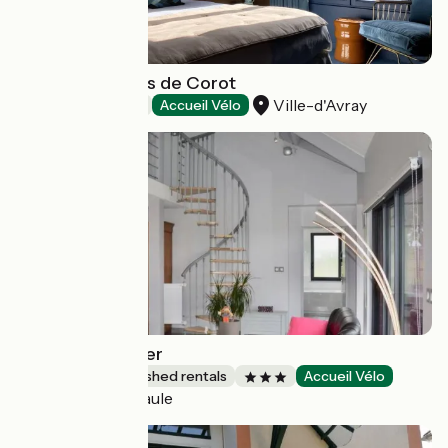
Hôtel Les Etangs de Corot
Ville-d'Avray
Hotels
Accueil Vélo
Gîte du Val Anger
Lodgings and furnished rentals
Accueil Vélo
Trouville-la-Haule