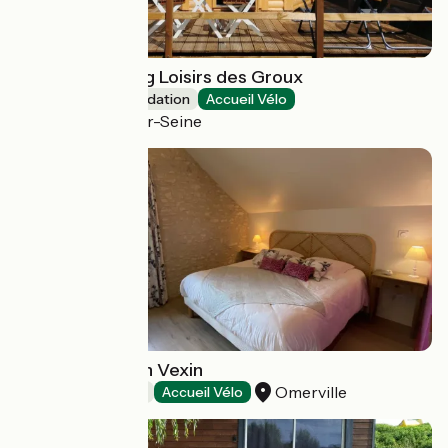
Kota au camping Loisirs des Groux
Unusual accommodation
Accueil Vélo
Mousseaux-sur-Seine
La Musardine en Vexin
Omerville
Bed and breakfast
Accueil Vélo