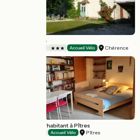
La Petite Ferme
Chérence
Bed and breakfast
Accueil Vélo
Chambre chez l'habitant à Pîtres
Pîtres
Bed and breakfast
Accueil Vélo