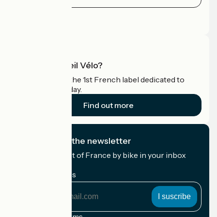
Press area
Pro area
What is Accueil Vélo?
Accueil Vélo is the 1st French label dedicated to
cyclists on holiday.
Find out more
I subscribe to the newsletter
Receive the best of France by bike in your inbox
every month.
My email address
My
email
address
Registration terms