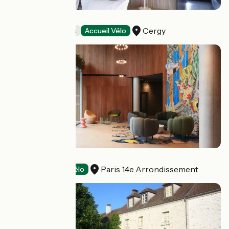
Olivarius
Cergy
Holiday residences
Accueil Vélo
Drawing House
Paris 14e Arrondissement
Hotels
Accueil Vélo