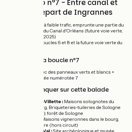
Circuit vélo n°7 - Entre canal et
forêt au départ de Ingrannes
Routes partagées à faible trafic, emprunte une partie du
chemin de halage du Canal d'Orléans (future voie verte,
fin des travaux en 2025)
Liaison avec les boucles 6 et 8 et la future voie verte du
Canal d'Orléans
Balisage de la boucle n°7
Boucle balisée avec des panneaux verts et blancs +
pastille verte foncée numérotée 7
À ne pas manquer sur cette balade
Marcilly-en-Villette :
Maisons solognotes du
centre-bourg, Briqueteries-tuileries de Sologne
(hors circuit); forêt de Sologne
Sandillon :
Maisons vigneronnes dans le bourg,
Bords de Loire (hors circuit)
Vienne-en-Val :
Site archéologique et musée