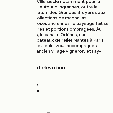
aménagés au XVIIIe siècle notamment pour la
chasse à courre. Autour d’Ingrannes, outre le
splendide arboretum des Grandes Bruyères aux
remarquables collections de magnolias,
cornouillers et roses anciennes, le paysage fait se
succéder clairières et portions ombragées. Au
sud du parcours, le canal d’Orléans, qui
permettait aux bateaux de relier Nantes à Paris
au XVIIe et XVIIIe siècle, vous accompagnera
entre Donnery, ancien village vigneron, et Fay-
aux-Loges.
Gradients and elevation
Ascents:
0m
Descents:
0m
Lowest point:
0m
Highest point:
0m