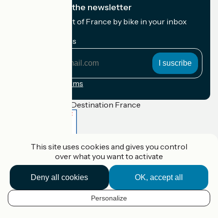
I subscribe to the newsletter
Receive the best of France by bike in your inbox
every month.
My email address
My
email
address
Registration terms
Funded as part of Destination France
This site uses cookies and gives you control
Accueil Vélo Pro
over what you want to activate
Contact
Legal notice
Contact
Deny all cookies
OK, accept all
Privacy policy
Réalisation :
StudioJuillet
et
France Vélo Tourisme
Personalize
EN