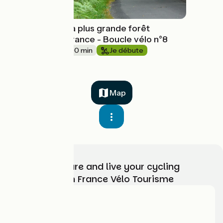
Aux portes de la plus grande forêt
domaniale de France - Boucle vélo n°8
23 km
2 h 00 min
Je débute
Map
Choose, prepare and live your cycling
adventure with France Vélo Tourisme
Who are we?