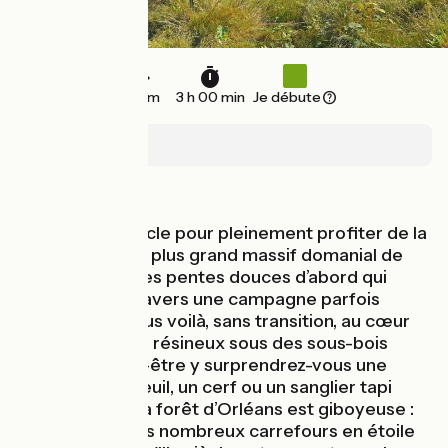
34 km
3 h 00 min
Je débute
Ingrannes
Au fil de l'eau
Une longue boucle pour pleinement profiter de la
forêt d’Orléans, plus grand massif domanial de
France. Quelques pentes douces d’abord qui
serpentent à travers une campagne parfois
vallonnée et vous voilà, sans transition, au cœur
de feuillus et de résineux sous des sous-bois
sauvages. Peut-être y surprendrez-vous une
biche, un chevreuil, un cerf ou un sanglier tapi
derrière ? Car la forêt d’Orléans est giboyeuse :
en témoigne ses nombreux carrefours en étoile