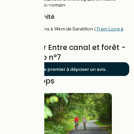
lapidaire gallo-romain
Gare à proximité
Gare d'Orléans à 14km de Sandillon (
Train Loire à
Vélo
)
Reviews for Entre canal et forêt -
Boucle vélo n°7
Soyez le premier à déposer un avis.
Nearby loops