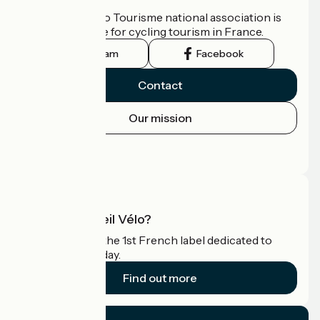
The France Vélo Tourisme national association is
the official guide for cycling tourism in France.
Instagram
Facebook
Contact
Our mission
Press area
Pro area
What is Accueil Vélo?
Accueil Vélo is the 1st French label dedicated to
cyclists on holiday.
Find out more