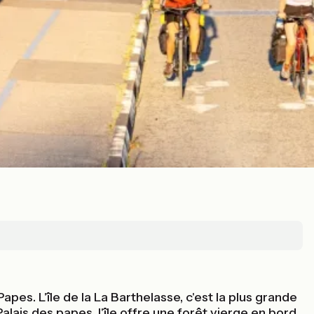
es. L'île de la La Barthelasse, c'est la plus grande
alais des papes, l'île offre une forêt vierge en bord