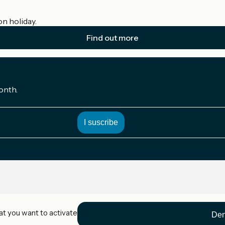
on holiday.
Find out more
onth.
at you want to activate
Den