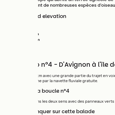
du Rhône abritant de nombreuses espèces d'oiseaux,
Gradients and elevation
Ascents:
0m
Descents:
0m
Lowest point:
0m
Highest point:
0m
Circuit vélo n°4 - D'Avignon à l'île 
Boucle vélo de 13km avec une grande partie du trajet en voi
traversant le Rhône par la navette fluviale gratuite.
Balisage de la boucle n°4
Boucle balisée dans les deux sens avec des panneaux verts 
À ne pas manquer sur cette balade