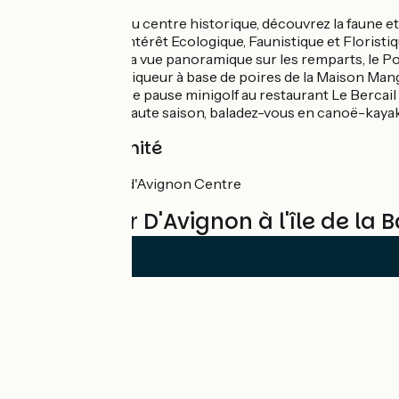
A deux pas du centre historique, découvrez la faune et 
naturelle d'intérêt Ecologique, Faunistique et Floristi
Admirez de la vue panoramique sur les remparts, le Pont
Dégustez la liqueur à base de poires de la Maison Man
Profitez d'une pause minigolf au restaurant Le Bercail
Pendant la haute saison, baladez-vous en canoë-kayak 
Gare à proximité
Gare SNCF d'Avignon Centre
Reviews for D'Avignon à l'île de la 