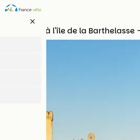
Skip
to
main
close
content
D'Avignon à l'île de la Barthelasse 