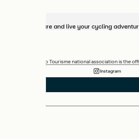
Choose, prepare and live your cycling adventur
Who are we?
The France Vélo Tourisme national association is the offic
Instagram
Press area
Pro area