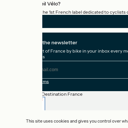
What is Accueil Vélo?
Accueil Vélo is the 1st French label dedicated to cyclists 
I subscribe to the newsletter
Receive the best of France by bike in your inbox every m
My email address
My
email
address
Registration terms
Funded as part of Destination France
Accueil Vélo Pro
This site uses cookies and gives you control over wh
Contact