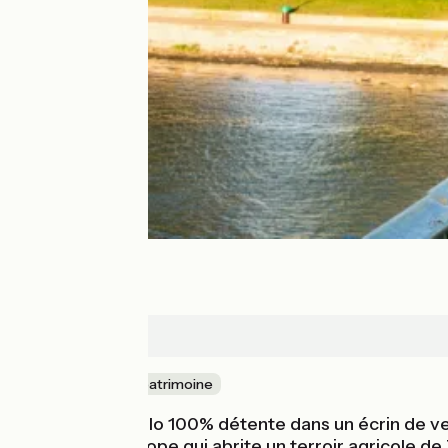
Avignon
Nature & petit patrimoine
Une balade à vélo 100% détente dans un écrin de verd
île fluviale d'Europe qui abrite un terroir agricole d