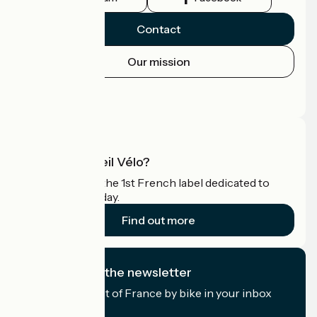
Contact
Our mission
Press area
Pro area
What is Accueil Vélo?
Accueil Vélo is the 1st French label dedicated to
cyclists on holiday.
Find out more
I subscribe to the newsletter
Receive the best of France by bike in your inbox
every month.