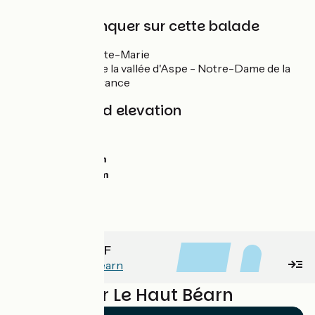
À ne pas manquer sur cette balade
Oloron-Sainte-Marie
Écomusée de la vallée d'Aspe - Notre-Dame de la
Pierre à Sarrance
Gradients and elevation
Ascents:
0m
Descents:
0m
Lowest point:
0m
Highest point:
0m
Voir la fiche .PDF
Boucle du Haut Béarn
Reviews for Le Haut Béarn