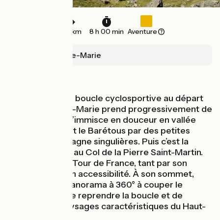
105 km
8 h 00 min
Aventure
Oloron Sainte-Marie
Montagnes
Cette très belle boucle cyclosportive au départ
d’Oloron-Sainte-Marie prend progressivement de
la hauteur. Elle s’immisce en douceur en vallée
d’Aspe, et rejoint le Barétous par des petites
routes de montagne singulières. Puis c’est la
grande montée au Col de la Pierre Saint-Martin.
Un col digne du Tour de France, tant par son
ampleur que son accessibilité. À son sommet,
découvrez un panorama à 360° à couper le
souffle, avant de reprendre la boucle et de
profiter des paysages caractéristiques du Haut-
Béarn.