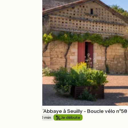
De Fontevraud l’Abbaye à Seuilly - Boucle vélo n°58
14 km
1 h 00 min
Je débute