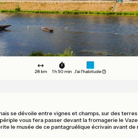
28 km
1 h 50 min
J'ai l'habitude
is se dévoile entre vignes et champs, sur des terres v
ériple vous fera passer devant la fromagerie le Vazerea
rite le musée de ce pantagruélique écrivain avant de re