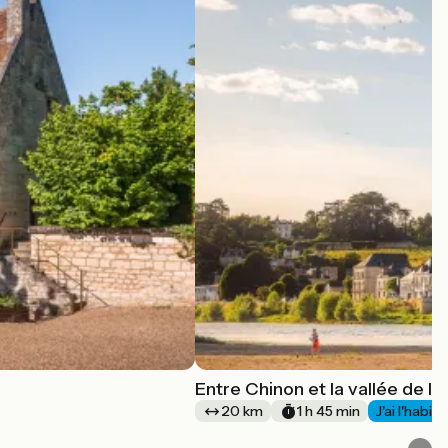
Entre Chinon et la vallée de l
20 km
1 h 45 min
J'ai l'habit