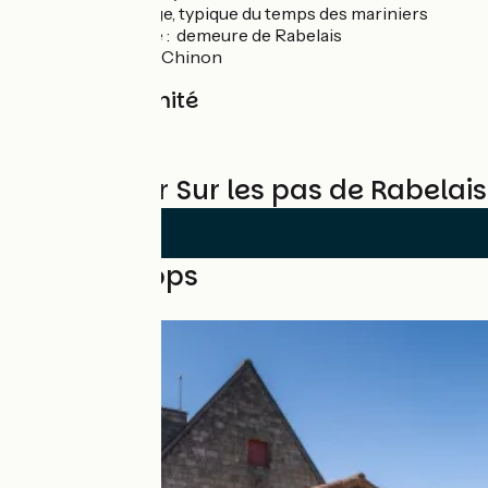
Rivière, village, typique du temps des mariniers
La Devinière : demeure de Rabelais
Vignoble de Chinon
Gare à proximité
Chinon
Reviews for Sur les pas de Rabelais
Nearby loops