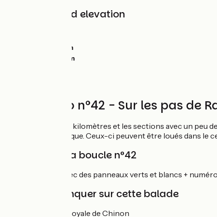
Gradients and elevation
Ascents:
0m
Descents:
0m
Lowest point:
0m
Highest point:
0m
Circuit vélo n°42 - Sur les pas de R
La longueur de 28 kilomètres et les sections avec un peu de
assistance électrique. Ceux-ci peuvent être loués dans le c
Balisage de la boucle n°42
Boucle balisée avec des panneaux verts et blancs + numéro
À ne pas manquer sur cette balade
Forteresse royale de Chinon