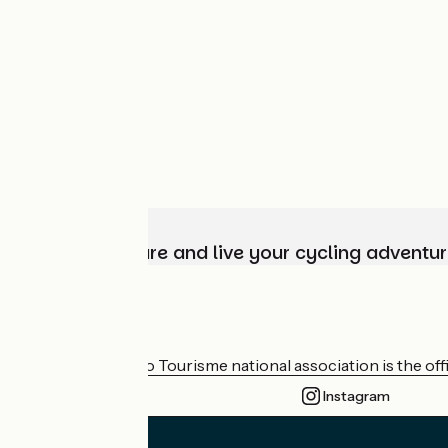
Choose, prepare and live your cycling adventur
Who are we?
The France Vélo Tourisme national association is the offic
Instagram