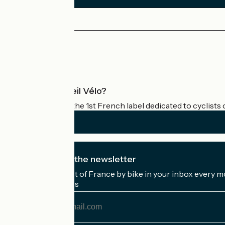
Press area
Pro area
What is Accueil Vélo?
Accueil Vélo is the 1st French label dedicated to cyclists 
I subscribe to the newsletter
Receive the best of France by bike in your inbox every m
My email address
My
email
address