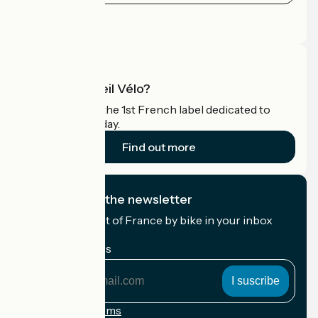
Press area
Pro area
What is Accueil Vélo?
Accueil Vélo is the 1st French label dedicated to
cyclists on holiday.
Find out more
I subscribe to the newsletter
Receive the best of France by bike in your inbox
every month.
My email address
My
email
address
Registration terms