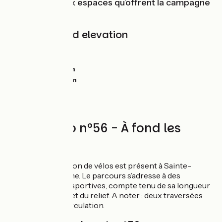
grands et beaux espaces qu’offrent la campagne
française.
Gradients and elevation
Ascents:
0m
Descents:
0m
Lowest point:
0m
Highest point:
0m
Circuit vélo n°56 - À fond les
vallons
Un point de location de vélos est présent à Sainte-
Maure-de-Touraine. Le parcours s’adresse à des
personnes assez sportives, compte tenu de sa longueur
de 40 kilomètres et du relief. A noter : deux traversées
d’axes à grande circulation.