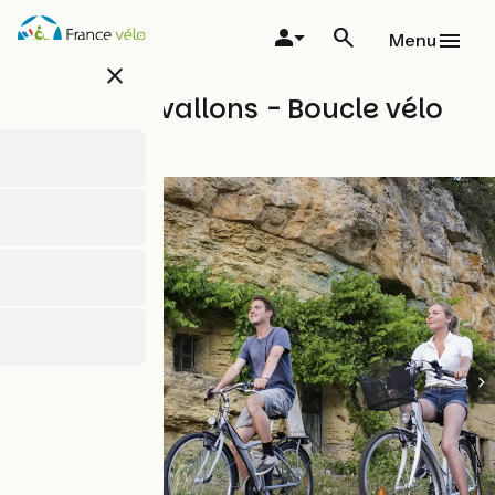
Skip
to
Menu
main
close
content
À fond les vallons - Boucle vélo
n°56