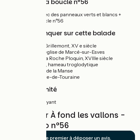
Balisage de la boucle n°56
Boucle balisée avec des panneaux verts et blancs +
numéro de la boucle n°56
À ne pas manquer sur cette balade
Château de Grillemont, XV e siècle
Vitraux de l’église de Marcé-sur-Esves
Château de la Roche Ploquin, XVIIIe siècle
Les Coteaux, hameau troglodytique
Les Vergers de la Manse
Sainte-Maure-de-Touraine
Gare à proximité
Sainte-Maure-Noyant
Reviews for À fond les vallons -
Boucle vélo n°56
Soyez le premier à déposer un avis.