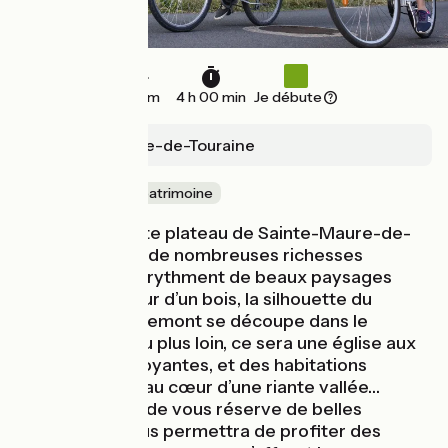
40 km
4 h 00 min
Je débute
Sainte-Maure-de-Touraine
Nature & petit patrimoine
Vallonné, le vaste plateau de Sainte-Maure-de-
Touraine abrite de nombreuses richesses
méconnues qui rythment de beaux paysages
ruraux. Au détour d’un bois, la silhouette du
château de Grillemont se découpe dans le
paysage. Un peu plus loin, ce sera une église aux
couleurs flamboyantes, et des habitations
troglodytiques au cœur d’une riante vallée…
Cette promenade vous réserve de belles
surprises et vous permettra de profiter des