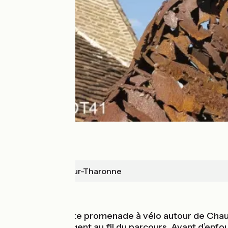
Chaumont-sur-Tharonne
En forêt
Pédaler sur cette promenade à vélo autour de Chaum
paysages changent au fil du parcours. Avant d’enfour