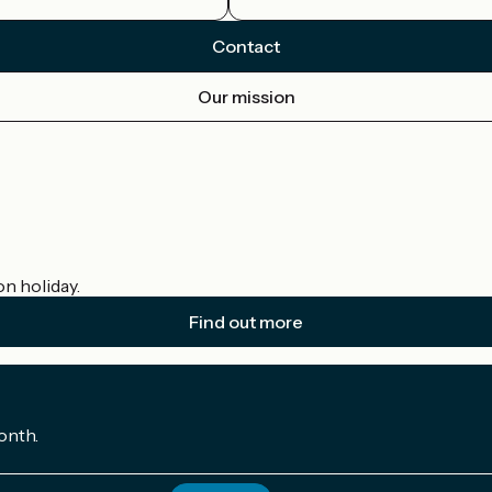
Contact
Our mission
on holiday.
Find out more
onth.