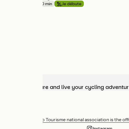
31 km
3 h 00 min
Je débute
Choose, prepare and live your cycling adventur
Who are we?
The France Vélo Tourisme national association is the offic
Instagram