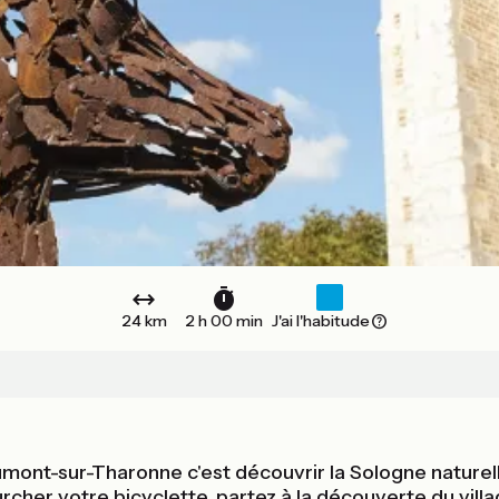
24 km
2 h 00 min
J'ai l'habitude
ont-sur-Tharonne c'est découvrir la Sologne naturelle
cher votre bicyclette, partez à la découverte du villag