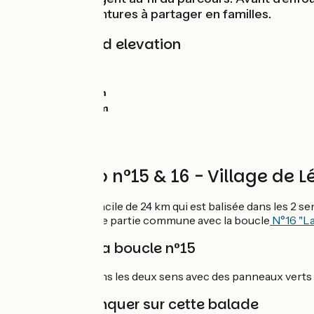
fabuleuses aventures à partager en familles.
Gradients and elevation
Ascents:
0m
Descents:
0m
Lowest point:
0m
Highest point:
0m
Circuit vélo n°15 & 16 - Village d
Une boucle très facile de 24 km qui est balisée dans les 2 sen
Cette boucle a une partie commune avec la boucle
N°16 "La
Balisage de la boucle n°15
Boucle balisée dans les deux sens avec des panneaux verts 
À ne pas manquer sur cette balade