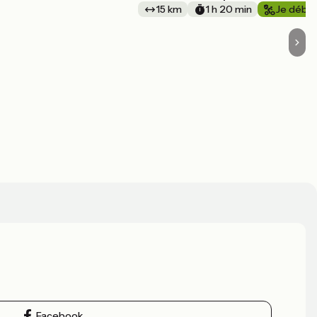
15 km
1 h 20 min
Je débu
Facebook