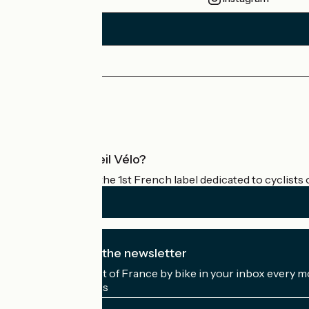
Press area
Pro area
What is Accueil Vélo?
Accueil Vélo is the 1st French label dedicated to cyclists 
I subscribe to the newsletter
Receive the best of France by bike in your inbox every m
My email address