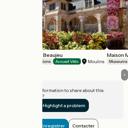
Musée Anne de Beaujeu
Maison 
Moulins
Museums & attractions
Accueil Vélo
Museums 
Do you have information to share about this
establishment?
Highlight a problem
Enregistrer
Contacter