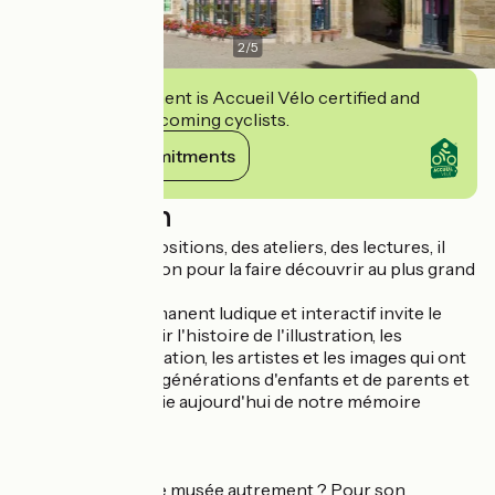
2
/
5
This establishment is Accueil Vélo certified and
commits to welcoming cyclists.
View its commitments
Description
À travers des expositions, des ateliers, des lectures, il
valorise l'illustration pour la faire découvrir au plus grand
nombre.
Un parcours permanent ludique et interactif invite le
visiteur à découvrir l'histoire de l'illustration, les
techniques de création, les artistes et les images qui ont
marqué plusieurs générations d'enfants et de parents et
qui font aussi partie aujourd'hui de notre mémoire
collective.
MIJ en poche
Envie d’explorer le musée autrement ? Pour son