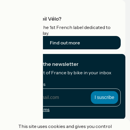
What is Accueil Vélo?
Accueil Vélo is the 1st French label dedicated to
cyclists on holiday.
Find out more
I subscribe to the newsletter
Receive the best of France by bike in your inbox
every month.
My email address
My
email
address
Registration terms
Funded as part of Destination France
This site uses cookies and gives you control