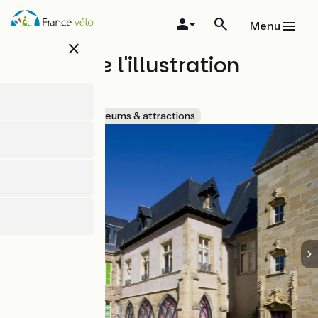
Skip
to
Menu
main
close
content
Musée de l'illustration
jeunesse
Accueil Vélo
Museums & attractions