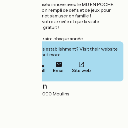
anniversaire le musée innove avec le MIJ EN POCHE.
Un sac d’exploration rempli de défis et de jeux pour
observer, imaginer et s’amuser en famille !
Demandez-le dès votre arrivée et que la visite
commence ! C'est gratuit !
Exposition temporaire chaque année.
Interested in this establishment? Visit their website
to book or find out more.
Call
Email
Site web
Localisation
26 rue Voltaire 03000 Moulins