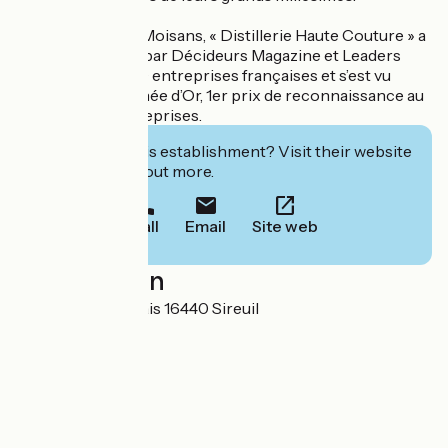
La Distillerie des Moisans, « Distillerie Haute Couture » a
été sélectionnée par Décideurs Magazine et Leaders
League parmi 500 entreprises françaises et s’est vu
décerner le Trophée d’Or, 1er prix de reconnaissance au
Sommet des Entreprises.
Interested in this establishment? Visit their website
to book or find out more.
Call
Email
Site web
Localisation
9 impasse des chais 16440 Sireuil