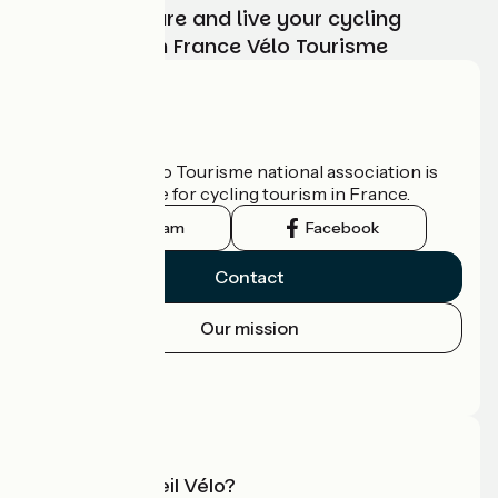
Choose, prepare and live your cycling
adventure with France Vélo Tourisme
Who are we?
The France Vélo Tourisme national association is
the official guide for cycling tourism in France.
Instagram
Facebook
Contact
Our mission
Press area
Pro area
What is Accueil Vélo?