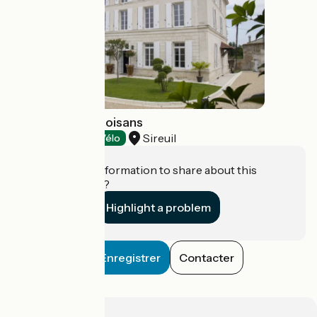
Distillerie des Moisans
Sireuil
Tasting
Accueil Vélo
Do you have information to share about this
establishment?
Highlight a problem
Enregistrer
Contacter