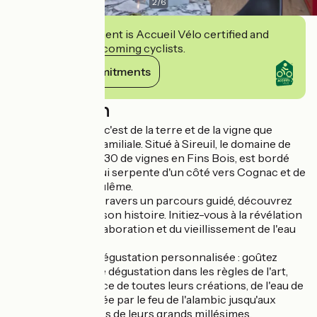
2
/
6
This establishment is Accueil Vélo certified and
commits to welcoming cyclists.
View its commitments
Description
L'esprit des lieux : c'est de la terre et de la vigne que
débute l'histoire familiale. Situé à Sireuil, le domaine de
60 hectares dont 30 de vignes en Fins Bois, est bordé
par la Charente qui serpente d'un côté vers Cognac et de
l'autre vers Angoulême.
La découverte : à travers un parcours guidé, découvrez
l'esprit de famille, son histoire. Initiez-vous à la révélation
des secrets de l'élaboration et du vieillissement de l'eau
de vie de Cognac.
L'émotion d'une dégustation personnalisée : goûtez
l'expérience d'une dégustation dans les règles de l'art,
faites connaissance de toutes leurs créations, de l'eau de
vie encore marquée par le feu de l'alambic jusqu'aux
fragrances boisées de leurs grands millésimes.