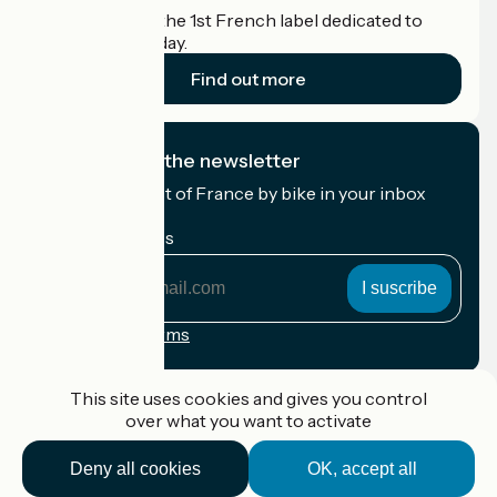
Accueil Vélo is the 1st French label dedicated to
cyclists on holiday.
Find out more
I subscribe to the newsletter
Receive the best of France by bike in your inbox
every month.
My email address
My
email
address
Registration terms
Funded as part of Destination France
This site uses cookies and gives you control
over what you want to activate
Deny all cookies
OK, accept all
Accueil Vélo Pro