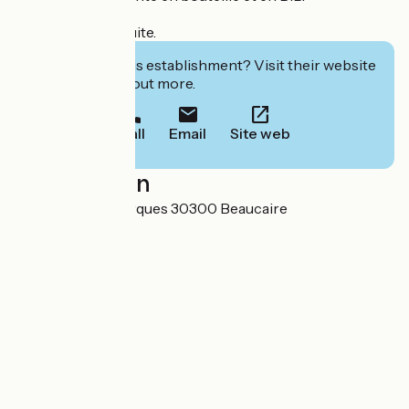
Dégustation gratuite.
Interested in this establishment? Visit their website
to book or find out more.
Call
Email
Site web
Localisation
590 route de Fourques 30300 Beaucaire