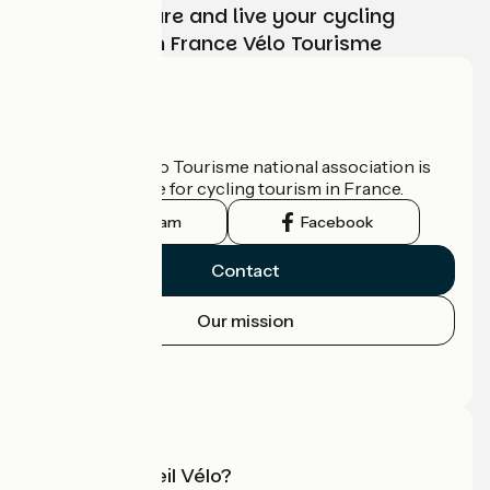
Choose, prepare and live your cycling
adventure with France Vélo Tourisme
Who are we?
The France Vélo Tourisme national association is
the official guide for cycling tourism in France.
Instagram
Facebook
Contact
Our mission
Press area
Pro area
What is Accueil Vélo?