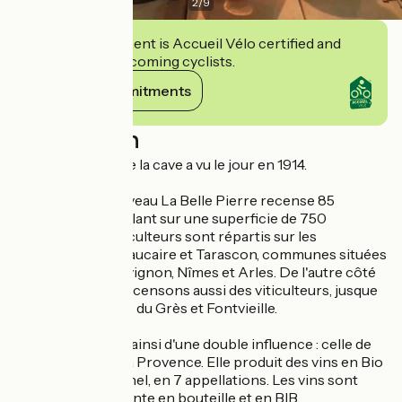
2
/
9
This establishment is Accueil Vélo certified and
commits to welcoming cyclists.
View its commitments
Description
Le premier chai de la cave a vu le jour en 1914.
Aujourd'hui, le caveau La Belle Pierre recense 85
viticulteurs travaillant sur une superficie de 750
hectares. Ces viticulteurs sont répartis sur les
communes de Beaucaire et Tarascon, communes situées
dans le triangle Avignon, Nîmes et Arles. De l'autre côté
du Rhône, nous recensons aussi des viticulteurs, jusque
vers Saint Etienne du Grès et Fontvieille.
La cave bénéficie ainsi d'une double influence : celle de
l'Occitanie et de la Provence. Elle produit des vins en Bio
et en conventionnel, en 7 appellations. Les vins sont
disponibles à la vente en bouteille et en BIB.