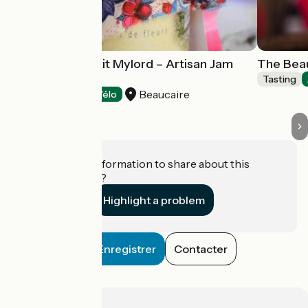
Domaine du Petit Mylord – Artisan Jam
The Beau
Producer
Tasting
Beaucaire
Tasting
Accueil Vélo
Do you have information to share about this
establishment?
Highlight a problem
Enregistrer
Contacter