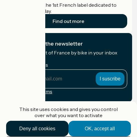
Accueil Vélo is the 1st French label dedicated to
cyclists on holiday.
Find out more
I subscribe to the newsletter
Receive the best of France by bike in your inbox
every month.
My email address
My
email
address
Registration terms
Funded as part of Destination France
This site uses cookies and gives you control
over what you want to activate
Deny all cookies
OK, accept all
Accueil Vélo Pro