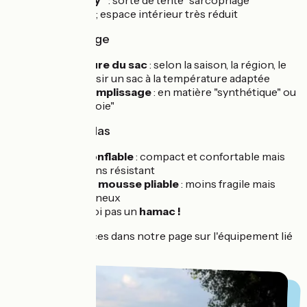
Tente "Bivy"
: sorte de tente "sarcophage"
ultralégère ; espace intérieur très réduit
Sac de couchage
Température du sac
: selon la saison, la région, le
climat, choisir un sac à la température adaptée
Type de remplissage
: en matière "synthétique" ou
en "duvet d'oie"
Choix du matelas
Matelas gonflable
: compact et confortable mais
parfois moins résistant
Matelas en mousse pliable
: moins fragile mais
plus volumineux
...Et pourquoi pas un
hamac !
Nous détaillons ces dans notre page sur l'équipement lié
au camping