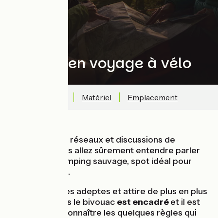
Bivouac en voyage à vélo
Réglementation
Matériel
Emplacement
Sur les forums, réseaux et discussions de
voyageurs vous allez sûrement entendre parler
de bivouac, camping sauvage, spot idéal pour
passer la nuit, ...
Le bivouac a ses adeptes et attire de plus en plus
de monde. Mais le bivouac
est encadré
et il est
important de connaître les quelques règles qui