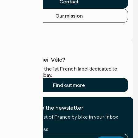
Contact
Our mission
Press area
Pro area
What is Accueil Vélo?
Accueil Vélo is the 1st French label dedicated to
cyclists on holiday.
Find out more
I subscribe to the newsletter
Receive the best of France by bike in your inbox
every month.
My email address