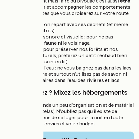
Ca semble évident mais faire du bivouac c'est aussi
être
un ambassadeur
et accompagner les comportements
des autres cyclistes que vous croiserez sur votre route.
Zéro trace : on repart avec ses déchets (et même
ceux des autres).
Discrétion sonore et visuelle : pour ne pas
déranger la faune ni le voisinage.
Pas de feu : pour préserver nos forêts et nos
espaces naturels, préférez un petit réchaud bien
stable (sauf si interdit)
Respect de l'eau : ne vous baignez pas dans les lacs
de montagne et surtout n'utilisez pas de savon ni
crèmes solaires dans l'eau des rivières et lacs.
Vous débutez ? Mixez les hébergements
Le bivouac demande un peu d'organisation et de matériel
(tente, duvet, matelas). N'oubliez pas qu'il existe de
nombreuses façons de se loger pour la nuit en toute
liberté, selon vos envies et votre budget.