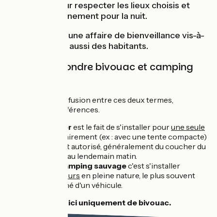
l'entourent pour respecter les lieux choisis et
s'installer sereinement pour la nuit.
Le bivouac est une affaire de bienveillance vis-à-
vis des lieux et aussi des habitants.
Ne pas confondre bivouac et camping
sauvage
Il y a souvent confusion entre ces deux termes,
rappelons les différences.
Bivouaquer
est le fait de s'installer pour
une seule
nuit
sommairement (ex : avec une tente compacte)
à un endroit autorisé, généralement du coucher du
soleil jusqu'au lendemain matin.
Faire du camping sauvage
c'est s'installer
plusieurs jours
en pleine nature, le plus souvent
accompagné d'un véhicule.
Nous parlerons ici uniquement de bivouac.