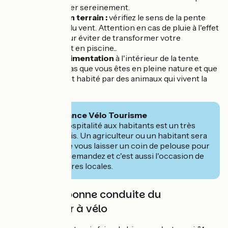
vous installer sereinement.
Choisir son terrain :
vérifiez le sens de la pente
mais aussi du vent. Attention en cas de pluie à l'effet
cuvette pour éviter de transformer votre
campement en piscine...
Gardez l'alimentation
à l'intérieur de la tente.
N'oubliez pas que vous êtes en pleine nature et que
ce milieu est habité par des animaux qui vivent la
nuit ;-)
🧭 Conseil France Vélo Tourisme
Demandez l'hospitalité aux habitants est un très
bon compromis. Un agriculteur ou un habitant sera
souvent ravi de vous laisser un coin de pelouse pour
la nuit si vous demandez et c'est aussi l'occasion de
belles rencontres locales.
Le code de bonne conduite du
bivouaqueur à vélo