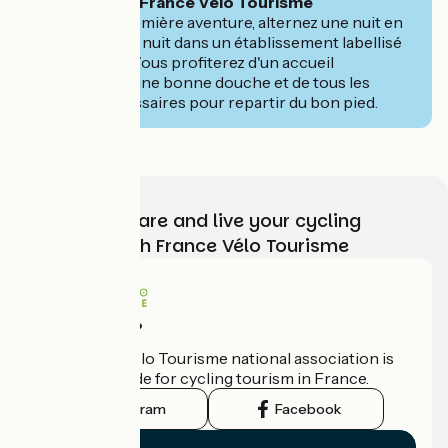
🧭 Conseil de France Vélo Tourisme
Pour votre première aventure, alternez une nuit en
bivouac et une nuit dans un établissement labellisé
Accueil Vélo. Vous profiterez d'un accueil
chaleureux, d'une bonne douche et de tous les
services nécessaires pour repartir du bon pied.
Choose, prepare and live your cycling
adventure with France Vélo Tourisme
Who are we?
The France Vélo Tourisme national association is
the official guide for cycling tourism in France.
Instagram
Facebook