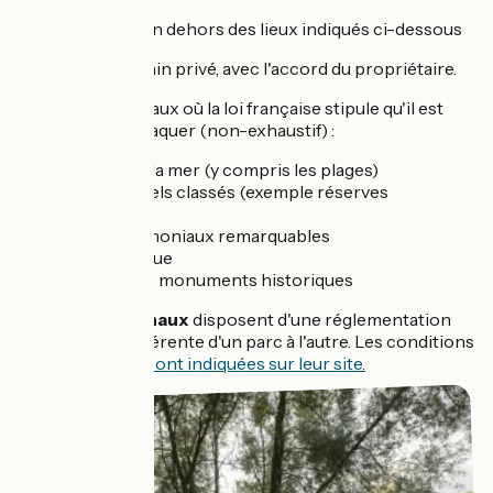
vous êtes en dehors des lieux indiqués ci-dessous
sur un terrain privé, avec l'accord du propriétaire.
Les lieux principaux où la loi française stipule qu'il est
interdit de bivouaquer (non-exhaustif) :
Rivages de la mer (y compris les plages)
Sites naturels classés (exemple réserves
naturelles)
Sites patrimoniaux remarquables
Voie publique
Abords des monuments historiques
Les
parcs nationaux
disposent d'une réglementation
spécifique et différente d'un parc à l'autre. Les conditions
et informations
sont indiquées sur leur site.