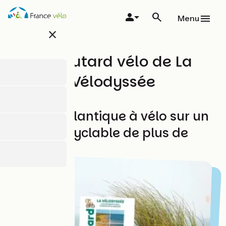
Skip
to
Menu
main
close
content
Le Routard vélo de La
Vélodyssée
Longez l'Atlantique à vélo sur un
itinéraire cyclable de plus de
1200 km !