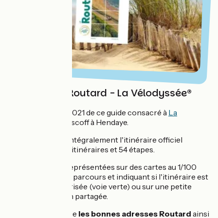
Le Guide du Routard - La Vélodyssée®
Nouvelle édition 2021 de ce guide consacré à
La
Vélodyssée
de Roscoff à Hendaye.
Ce guide couvre intégralement l'itinéraire officiel
décomposé en 12 itinéraires et 54 étapes.
Les étapes sont représentées sur des cartes au 1/100
000e décrivant le parcours et indiquant si l'itinéraire est
sur une voie sécurisée (voie verte) ou sur une petite
route à circulation partagée.
Le guide répertorie
les bonnes adresses Routard
ainsi