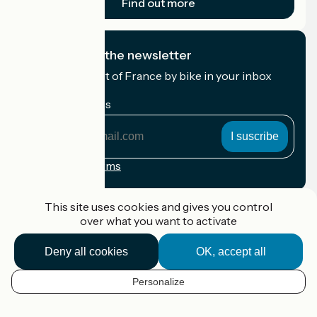
Find out more
I subscribe to the newsletter
Receive the best of France by bike in your inbox
every month.
My email address
My
email
address
Registration terms
Funded as part of Destination France
This site uses cookies and gives you control
over what you want to activate
Deny all cookies
OK, accept all
Accueil Vélo Pro
Contact
Personalize
Legal notice
EN
Contact
Privacy policy