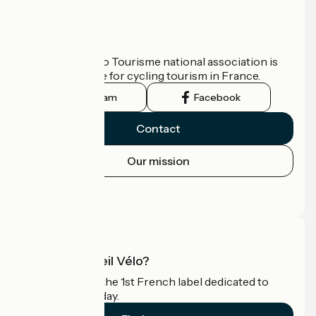
Who are we?
The France Vélo Tourisme national association is
the official guide for cycling tourism in France.
Instagram
Facebook
Contact
Our mission
Press area
Pro area
What is Accueil Vélo?
Accueil Vélo is the 1st French label dedicated to
cyclists on holiday.