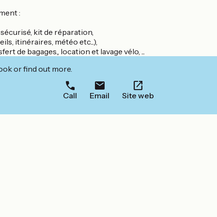
ement :
sécurisé, kit de réparation,
, itinéraires, météo etc...),
ert de bagages,, location et lavage vélo, ...
ook or find out more.
Call
Email
Site web