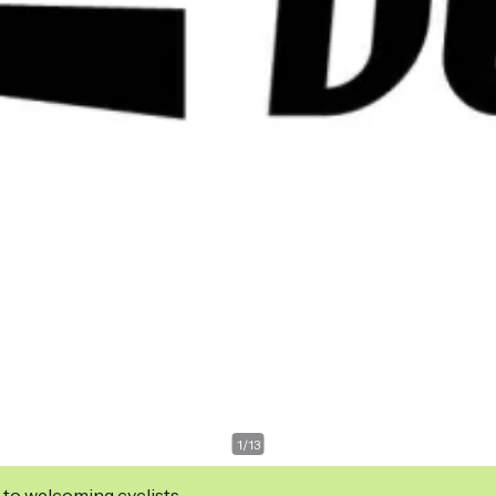
1
/
13
 to welcoming cyclists.