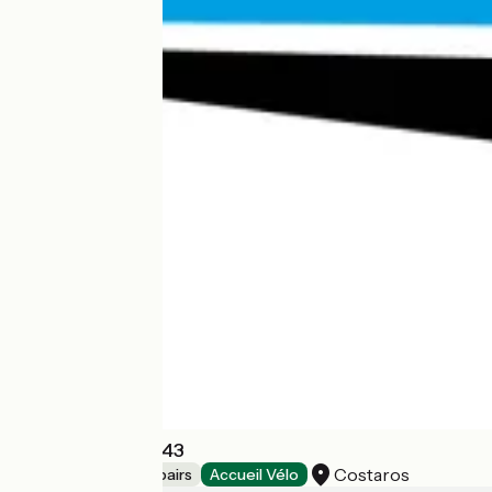
E-Solution Vélo 43
Costaros
Bicycle rentals/ repairs
Accueil Vélo