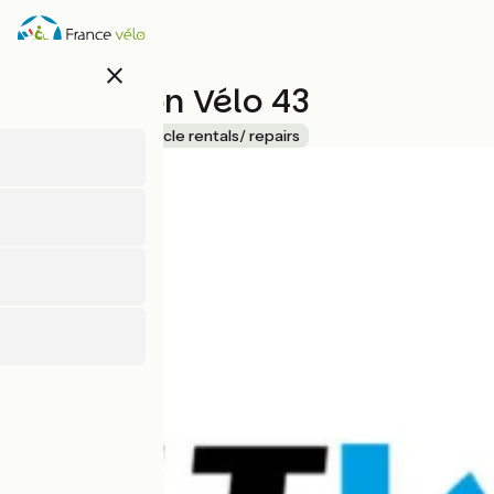
Skip
to
main
close
content
E-Solution Vélo 43
Accueil Vélo
Bicycle rentals/ repairs