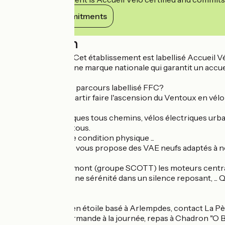
View its commitments
Description
Nouveauté 2022 : Cet établissement est labellisé Accueil Vé
Accueil Vélo est une marque nationale qui garantit un accueil
Et si on prenait un parcours labellisé FFC?
Pourquoi ne pas partir faire l'ascension du Ventoux en vél
Bref, vélos électriques tous chemins, vélos électriques urba
du bonheur pour tous.
Quelque soit votre condition physique ...
E-solution vélo 43 vous propose des VAE neufs adaptés à no
Revendeur Bergamont (groupe SCOTT) les moteurs centraux 
emmènent en pleine sérénité dans un silence reposant, ... Qu
Séjours :
- Vélo électrique en étoile basé à Arlempdes, contact La P
- Randonnée gourmande à la journée, repas à Chadron "O B