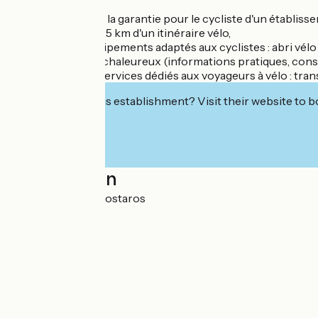
Accueil Vélo, c'est la garantie pour le cycliste d'un établiss
- Situé à moins de 5 km d'un itinéraire vélo,
- Disposant d'équipements adaptés aux cyclistes : abri vélo 
- Avec un accueil chaleureux (informations pratiques, conseils
- Qui fournit des services dédiés aux voyageurs à vélo : transf
Interested in this establishment? Visit their website to b
Localisation
Le bourg 43490 Costaros