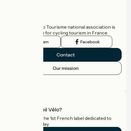
Who are we?
The France Vélo Tourisme national association is
the official guide for cycling tourism in France.
Instagram
Facebook
Contact
Our mission
Press area
Pro area
What is Accueil Vélo?
Accueil Vélo is the 1st French label dedicated to
cyclists on holiday.