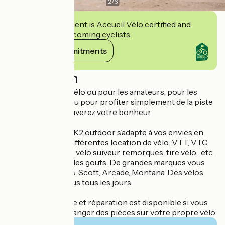
2
/
6
This establishment is Accueil Vélo certified and
commits to welcoming cyclists.
View its commitments
Description
Pour les pros du vélo ou pour les amateurs, pour les
virées en nature ou pour profiter simplement de la piste
cyclable vous trouverez votre bonheur.
Tous passionnés, K2 outdoor s’adapte à vos envies en
vous proposant différentes location de vélo: VTT, VTC,
Electrique, enfant, vélo suiveur, remorques, tire vélo…etc.
il y en a pour tous les gouts. De grandes marques vous
seront proposées: Scott, Arcade, Montana. Des vélos
récents entretenus tous les jours.
Un partie boutique et réparation est disponible si vous
avez besoin de changer des pièces sur votre propre vélo.