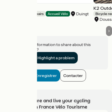
Le Bon Wagon
K2 Outdo
Duingt
Bicycle rentals/ repairs
Accueil Vélo
Bicycle re
Douss
Do you have information to share about this
establishment?
Highlight a problem
Enregistrer
Contacter
Choose, prepare and live your cycling
adventure with France Vélo Tourisme