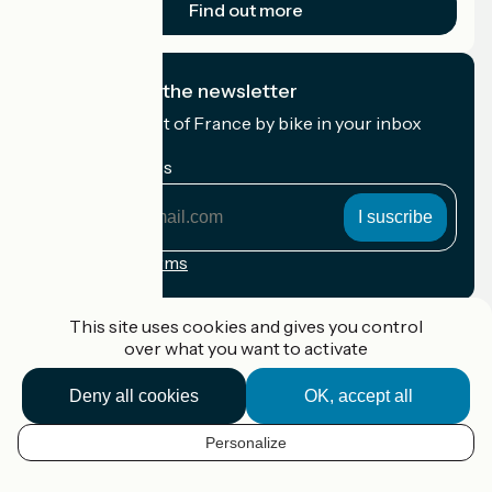
Find out more
I subscribe to the newsletter
Receive the best of France by bike in your inbox
every month.
My email address
My
email
address
Registration terms
Funded as part of Destination France
This site uses cookies and gives you control
over what you want to activate
Deny all cookies
OK, accept all
Accueil Vélo Pro
Contact
Personalize
Legal notice
EN
Contact