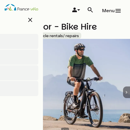
Skip
to
Menu
main
close
content
K2 Outdoor - Bike Hire
Accueil Vélo
Bicycle rentals/ repairs