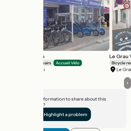
Rosalie Location
Le Grau 
Bicycle rentals/ repairs
Accueil Vélo
Bicycle re
Le Grau-du-Roi
Le Gra
Do you have information to share about this
establishment?
Highlight a problem