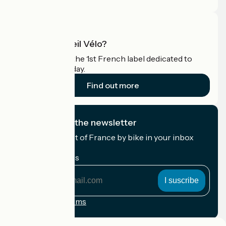
What is Accueil Vélo?
Accueil Vélo is the 1st French label dedicated to
cyclists on holiday.
Find out more
I subscribe to the newsletter
Receive the best of France by bike in your inbox
every month.
My email address
My
email
address
Registration terms
Funded as part of Destination France