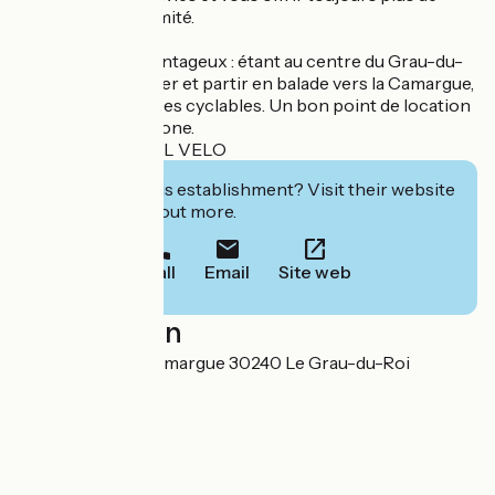
services de proximité.
Emplacement avantageux : étant au centre du Grau-du-
Roi, idéal pour louer et partir en balade vers la Camargue,
la plage ou les pistes cyclables. Un bon point de location
pour explorer la zone.
Labelisé : ACCUEIL VELO
Interested in this establishment? Visit their website
to book or find out more.
Call
Email
Site web
Localisation
1169 avenue de Camargue 30240 Le Grau-du-Roi