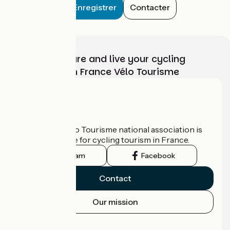
Enregistrer
Contacter
Choose, prepare and live your cycling
adventure with France Vélo Tourisme
Who are we?
The France Vélo Tourisme national association is
the official guide for cycling tourism in France.
Instagram
Facebook
Contact
Our mission
Press area
Pro area