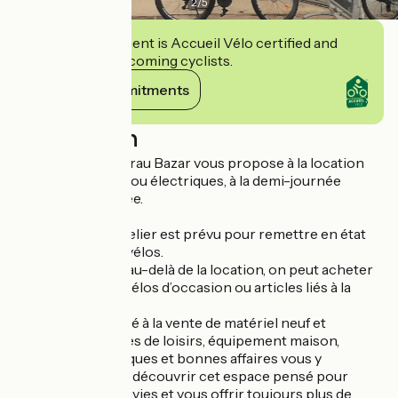
2
/
5
This establishment is Accueil Vélo certified and
commits to welcoming cyclists.
View its commitments
Description
Le Grau vélo/Le Grau Bazar vous propose à la location
des vélos simples ou électriques, à la demi-journée
comme à la journée.
Réparation : un atelier est prévu pour remettre en état
ou entretenir les vélos.
Vente/occasion : au-delà de la location, on peut acheter
des accessoires, vélos d’occasion ou articles liés à la
pêche.
+ Un magasin dédié à la vente de matériel neuf et
d’occasion. Articles de loisirs, équipement maison,
accessoires pratiques et bonnes affaires vous y
attendent ! Venez découvrir cet espace pensé pour
répondre à vos envies et vous offrir toujours plus de