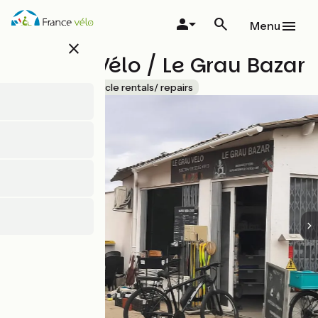
Skip
to
Menu
main
close
content
Le Grau Vélo / Le Grau Bazar
Accueil Vélo
Bicycle rentals/ repairs