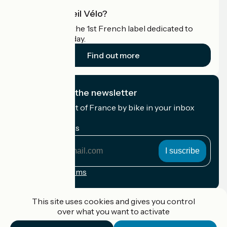
What is Accueil Vélo?
Accueil Vélo is the 1st French label dedicated to
cyclists on holiday.
Find out more
I subscribe to the newsletter
Receive the best of France by bike in your inbox
every month.
My email address
My
email
address
Registration terms
Funded as part of Destination France
This site uses cookies and gives you control
over what you want to activate