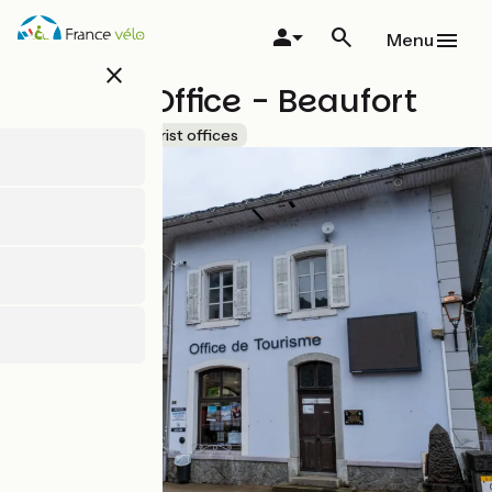
Skip
to
Menu
main
close
content
Tourism Office - Beaufort
Accueil Vélo
Tourist offices