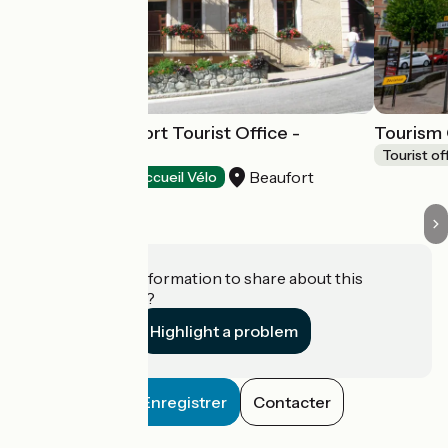
Arêches-Beaufort Tourist Office -
Tourism 
Arêches
Tourist of
Beaufort
Tourist offices
Accueil Vélo
Do you have information to share about this
establishment?
Highlight a problem
Enregistrer
Contacter