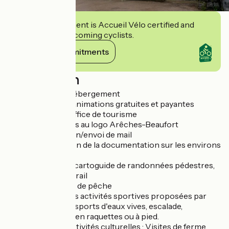
This establishment is Accueil Vélo certified and
commits to welcoming cyclists.
View its commitments
Description
- Réservation d'hébergement
- Inscription aux animations gratuites et payantes
proposées par l'office de tourisme
- Vente de goodies au logo Arêches-Beaufort
- Photocopie, Scan/envoi de mail
- Mise à disposition de la documentation sur les environs
de la station.
- Vente de livrets cartoguide de randonnées pédestres,
parcours VTT et trail
- Vente de permis de pêche
- Réservations des activités sportives proposées par
nos prestataires : sports d'eaux vives, escalade,
randonnées à ski, en raquettes ou à pied.
- Réservation d'activités culturelles : Visites de ferme,