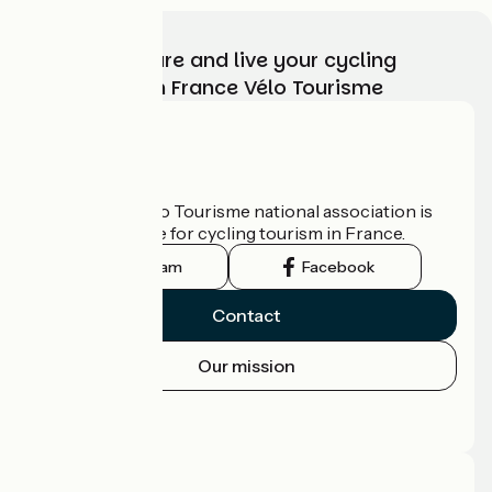
Choose, prepare and live your cycling
adventure with France Vélo Tourisme
Who are we?
The France Vélo Tourisme national association is
the official guide for cycling tourism in France.
Instagram
Facebook
Contact
Our mission
Press area
Pro area