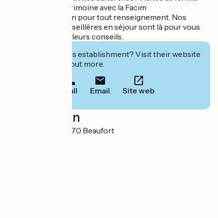
d'artisanat, du patrimoine avec la Facim
A votre disposition pour tout renseignement. Nos
conseillers et conseillères en séjour sont là pour vous
prodiguer les meilleurs conseils.
Interested in this establishment? Visit their website
to book or find out more.
Call
Email
Site web
Localisation
2 Grande Rue 73270 Beaufort