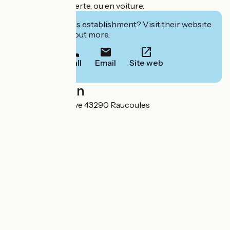
à vélo par la voie verte, ou en voiture.
Interested in this establishment? Visit their website
to book or find out more.
Call
Email
Site web
Localisation
465, route de Chave 43290 Raucoules