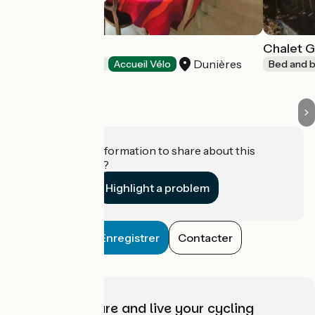
Imagin A Soi
Chalet G
Dunières
Bed and breakfast
Accueil Vélo
Bed and b
Do you have information to share about this
establishment?
Highlight a problem
Enregistrer
Contacter
Choose, prepare and live your cycling