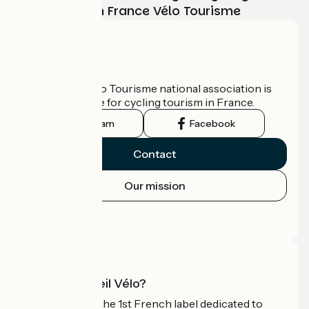
adventure with France Vélo Tourisme
Who are we?
The France Vélo Tourisme national association is
the official guide for cycling tourism in France.
Instagram
Facebook
Contact
Our mission
Press area
Pro area
What is Accueil Vélo?
Accueil Vélo is the 1st French label dedicated to