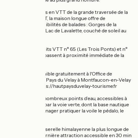
Située à 15 minutes en VTT de la grande traversée de la
Haute-Loire à VTT, la maison longue offre de
nombreuses possibilités de balades : Gorges de la
Dunières, tour du Lac de Lavalette, couché de soleil au
Mont Lizieux, …
A noter : Les circuits VTT n° 65 (Les Trois Ponts) et n°
66 (Le Trifoulou) passent à proximité immédiate de la
Maison Longue !
Travel plan disponible gratuitement à l'Office de
tourisme du Haut-Pays du Velay à Montfaucon-en-Velay
ou sur le site : https://hautpaysduvelay-tourisme.fr
Sans oublier : les nombreux points d’eau, accessibles à
pieds, en VTT ou par la voie verte, dont la base nautique
de Lavalette pour nager pratiquer la voile le pédalo, le
paddle, l’aviron..
La magnifique passerelle himalayenne la plus longue de
France. C’est la dernière attraction accessible en 30 min