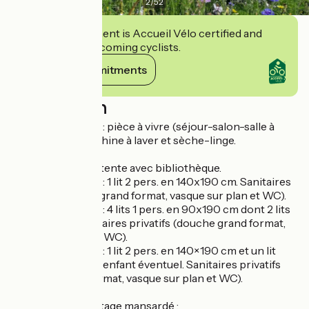
2
/
52
This establishment is Accueil Vélo certified and
commits to welcoming cyclists.
View its commitments
Description
Rez-de-chaussée : pièce à vivre (séjour-salon-salle à
manger). WC. Machine à laver et sèche-linge.
1er étage : coin détente avec bibliothèque.
- Chambre 2 pers : 1 lit 2 pers. en 140x190 cm. Sanitaires
privatifs (douche grand format, vasque sur plan et WC).
- Chambre 4 pers : 4 lits 1 pers. en 90x190 cm dont 2 lits
superposés. Sanitaires privatifs (douche grand format,
vasque sur plan et WC).
- Chambre 3 pers : 1 lit 2 pers. en 140×190 cm et un lit
d’appoint pour un enfant éventuel. Sanitaires privatifs
(douche grand format, vasque sur plan et WC).
2ème et dernier étage mansardé :