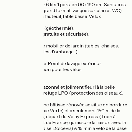
- Chambre 6 pers : 6 lits 1 pers. en 90x190 cm. Sanitaires
privatifs (douche grand format, vasque sur plan et WC).
Coin détente avec fauteuil, table basse. Velux.
Chauffage central (géothermie).
WIFI (connexion gratuite et sécurisée).
Terrasse bois avec mobilier de jardin (tables, chaises,
bains de soleil, voiles d'ombrage,...).
Abri vélos sécurisé. Point de lavage extérieur.
Espace de réparation pour les vélos.
Parking privatif.
Grand terrain engazonné et joliment fleuri à la belle
saison. Le site est refuge LPO (protection des oiseaux).
Le + : cette ancienne bâtisse rénovée se situe en bordure
de la Via Fluvia (Voie Verte) et à seulement 150 m de la
gare de Raucoules, départ du Velay Express (Train à
vapeur le plus haut de France, qui assure la liaison avec la
voie verte ardéchoise Dolcevia).A 15 min à vélo de la base