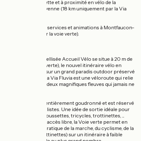
nautique de Lavalette et à proximité en vélo de la
passerelle himalayenne (18 km uniquement par la Via
Fluvia).
Tous commerces, services et animations à Montfaucon-
en-Velay (4 km par la voie verte).
Le saviez-vous :
Cette location labellisée Accueil Vélo se situe à 20 m de
la Via Fluvia (voie verte), le nouvel itinéraire vélo en
France, qui ouvre sur un grand paradis outdoor préservé
et spectaculaire. La Via Fluvia est une véloroute qui relie
la Loire au Rhône, deux magnifiques fleuves qui jamais ne
se croisent.
Cet itinéraire est entièrement goudronné et est réservé
aux piétons et cyclistes. Une idée de sortie idéale pour
les familles avec poussettes, tricycles, trottinettes, ...
Ouverte à tous en accès libre, la Voie verte permet en
toute sécurité la pratique de la marche, du cyclisme, de la
glisse (rollers/trottinettes) sur un itinéraire à faible
déclivité accessible au plus grand nombre.