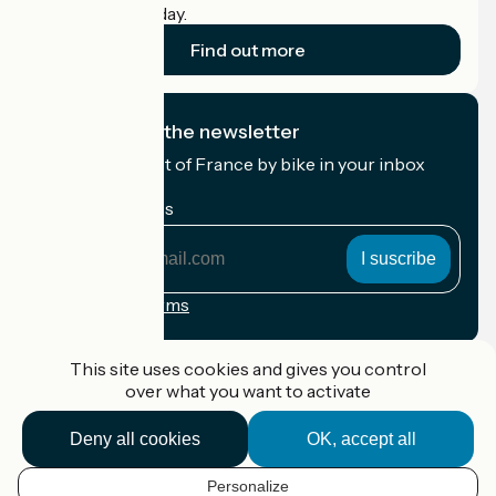
cyclists on holiday.
Find out more
I subscribe to the newsletter
Receive the best of France by bike in your inbox
every month.
My email address
My
email
address
Registration terms
Funded as part of Destination France
This site uses cookies and gives you control
over what you want to activate
Deny all cookies
OK, accept all
Accueil Vélo Pro
Contact
Personalize