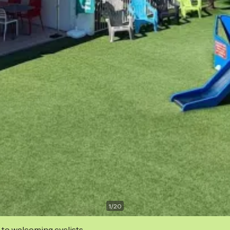
1
/
20
 to welcoming cyclists.