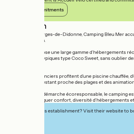
View its commitments
Description
Situé à Saint-Georges-de-Didonne, Camping Bleu Mer accueil
distance de Royan.
Le camping propose une large gamme d’hébergements récen
hébergements atypiques type Coco Sweet, sans oublier des 
ressemble.
Sur place, les vacanciers profitent d’une piscine chauffée, d
détente, tout en restant proche des plages et des animation
Engagé dans une démarche écoresponsable, le camping est s
idéale pour conjuguer confort, diversité d’hébergements et
Interested in this establishment? Visit their website to b