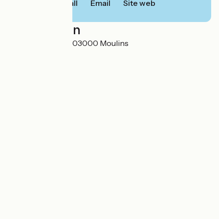
Call
Email
Site web
Localisation
153 route de Lyon 03000 Moulins