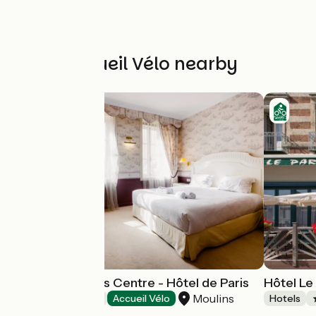
Other Accueil Vélo nearby
Mercure Moulins Centre - Hôtel de Paris
Hôtel Le
Moulins
Hotels
Accueil Vélo
Hotels