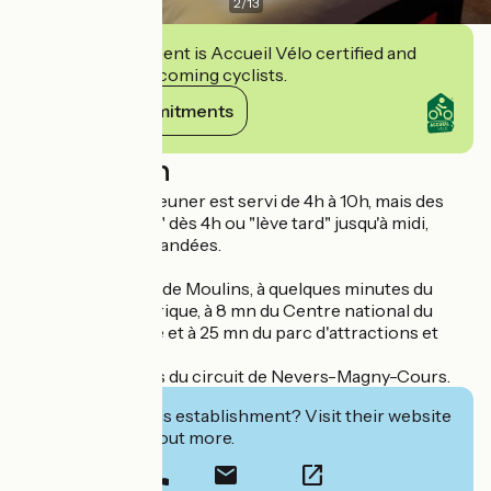
2
/
13
This establishment is Accueil Vélo certified and
commits to welcoming cyclists.
View its commitments
Description
Le buffet petit déjeuner est servi de 4h à 10h, mais des
formules "lève tôt" dès 4h ou "lève tard" jusqu'à midi,
peuvent être demandées.
Hôtel situé au sud de Moulins, à quelques minutes du
centre-ville historique, à 8 mn du Centre national du
costume de scène et à 25 mn du parc d'attractions et
animalier Le PAL.
Situé à 30 minutes du circuit de Nevers-Magny-Cours.
Interested in this establishment? Visit their website
to book or find out more.