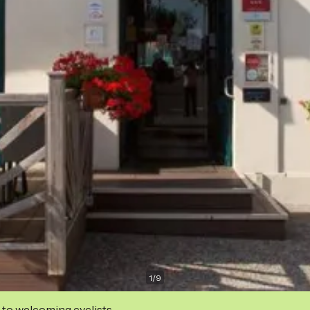
1
/
9
 to welcoming cyclists.