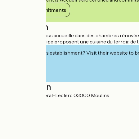
View its commitments
Description
L'établissement vous accueille dans des chambres rénovées
Le chef et son équipe proposent une cuisine du terroir, de tr
Interested in this establishment? Visit their website to b
Localisation
31 avenue du Général-Leclerc 03000 Moulins