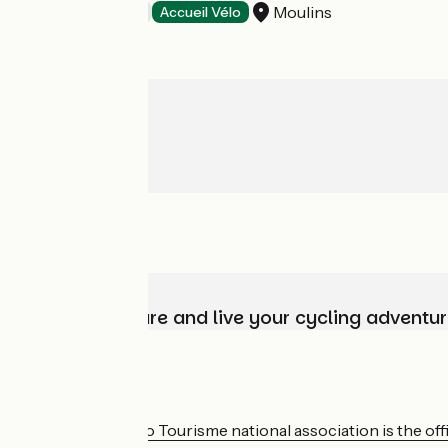
Moulins
Hotels
Accueil Vélo
Choose, prepare and live your cycling adventur
Who are we?
The France Vélo Tourisme national association is the offic