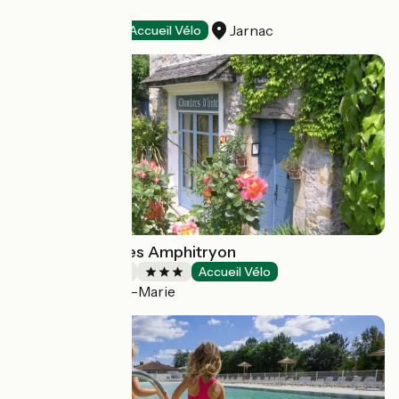
Hotel Ligaro
Jarnac
Hotels
Accueil Vélo
Chambre d'hôtes Amphitryon
Bed and breakfast
Accueil Vélo
Oloron-Sainte-Marie