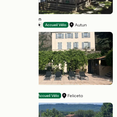
Camping d'Autun
Autun
Campsites
Accueil Vélo
MARE E MONTI
Feliceto
Hotels
Accueil Vélo