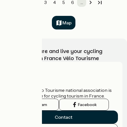
1
2
3
4
5
6
…
Map
Choose, prepare and live your cycling
adventure with France Vélo Tourisme
Who are we?
The France Vélo Tourisme national association is
the official guide for cycling tourism in France.
Instagram
Facebook
Contact