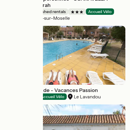
Sébastien et Sarah
Lodgings and furnished rentals
Accueil Vélo
Saint-Maurice-sur-Moselle
La Grande Bastide - Vacances Passion
Le Lavandou
Holiday villages
Accueil Vélo