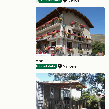
Vence
Holiday residences
Accueil Vélo
Hôtel du Crêt-Rond
Valloire
Hotels
Accueil Vélo