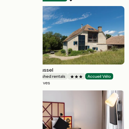
Domaine le Galussel
Lodgings and furnished rentals
Accueil Vélo
Châtel-en-Trièves