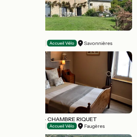
La Grange
Savonnières
Bed and breakfast
Accueil Vélo
L'OUSTALOISE - CHAMBRE RIQUET
Faugères
Bed and breakfast
Accueil Vélo