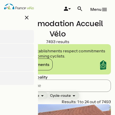
Skip
to
Menu
main
close
content
Accommodation Accueil
Vélo
7493 results
Accueil Vélo establishments respect commitments
tailored to welcoming cyclists.
View commitments
Search by municipality
Ranking
Type
Cycle-route
Page 1
Results: 1 to 24 out of 7493