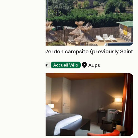
L'Emeraude du Verdon campsite (previously Saint
Lazare)
Aups
Campsites
Accueil Vélo