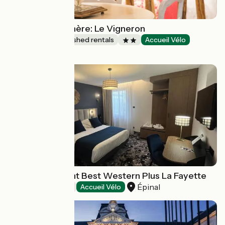
Gîtes de la Rochère: Le Vigneron
Lodgings and furnished rentals
Accueil Vélo
Noizay
Hôtel-restaurant Best Western Plus La Fayette
Épinal
Hotels
Accueil Vélo