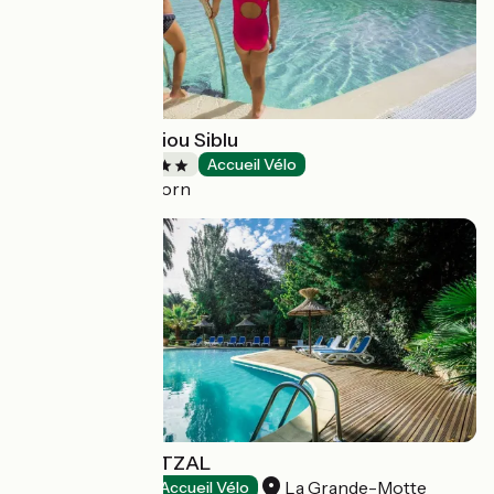
Camping Le Pipiou Siblu
Campsites
Accueil Vélo
Parentis-en-Born
HOTEL LE QUETZAL
La Grande-Motte
Hotels
Accueil Vélo