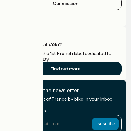
Our mission
Press area
Pro area
What is Accueil Vélo?
Accueil Vélo is the 1st French label dedicated to
cyclists on holiday.
Find out more
I subscribe to the newsletter
Receive the best of France by bike in your inbox
every month.
My email address
My
email