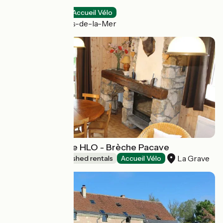
Le Dauphin Bleu
Hotels
Accueil Vélo
Saintes-Maries-de-la-Mer
TEST campagne HLO - Brèche Pacave
La Grave
Lodgings and furnished rentals
Accueil Vélo