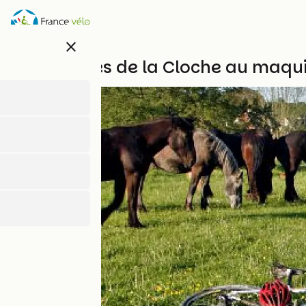
Skip
to
main
close
content
Des sources de la Cloche au maquis