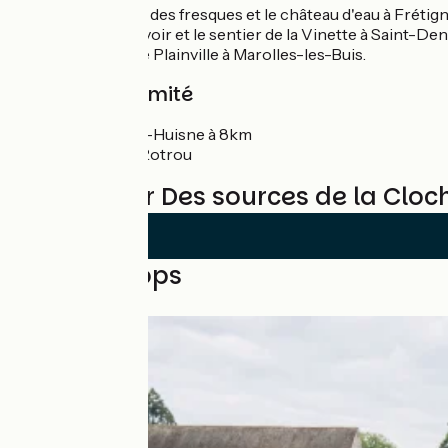
L'église avec des fresques et le château d'eau à Frétign
L'église, le lavoir et le sentier de la Vinette à Saint-D
Le maquis de Plainville à Marolles-les-Buis.
Gares à proximité
Sablons-sur-Huisne à 8km
Nogent-le-Rotrou
Reviews for Des sources de la Cloch
Nearby loops