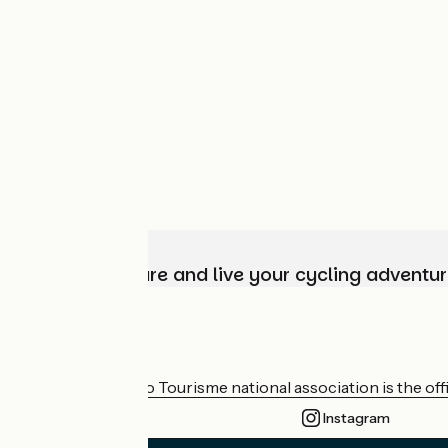
Choose, prepare and live your cycling adventur
Who are we?
The France Vélo Tourisme national association is the offic
Instagram