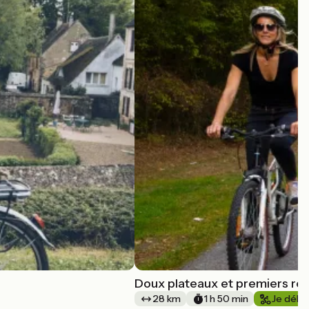
Doux plateaux et premiers reli
28 km
1 h 50 min
Je débu