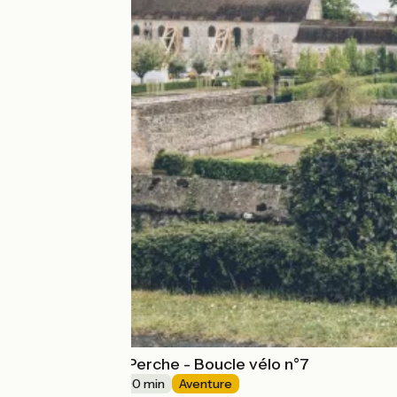
Les balcons du Perche - Boucle vélo n°7
29 km
3 h 00 min
Aventure