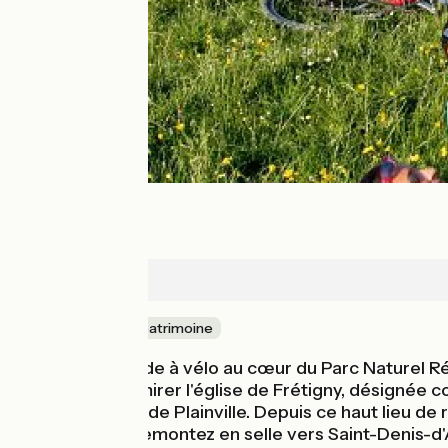
Saintigny
Nature & petit patrimoine
Cette jolie balade à vélo au cœur du Parc Naturel 
l'occasion d'admirer l'église de Frétigny, désignée 
mise au maquis de Plainville. Depuis ce haut lieu de
en août 1944. Remontez en selle vers Saint-Denis-d'A