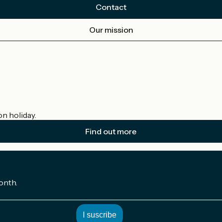
Contact
Our mission
on holiday.
Find out more
onth.