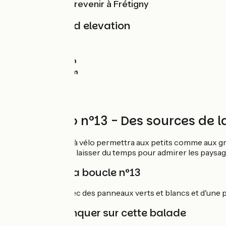
Piclos avant de revenir à Frétigny
Gradients and elevation
Ascents:
0m
Descents:
0m
Lowest point:
0m
Highest point:
0m
Circuit vélo n°13 - Des sources de 
Cette jolie balade à vélo permettra aux petits comme aux gr
prévoir, de quoi se laisser du temps pour admirer les paysa
Balisage de la boucle n°13
Boucle balisée avec des panneaux verts et blancs et d'une p
À ne pas manquer sur cette balade