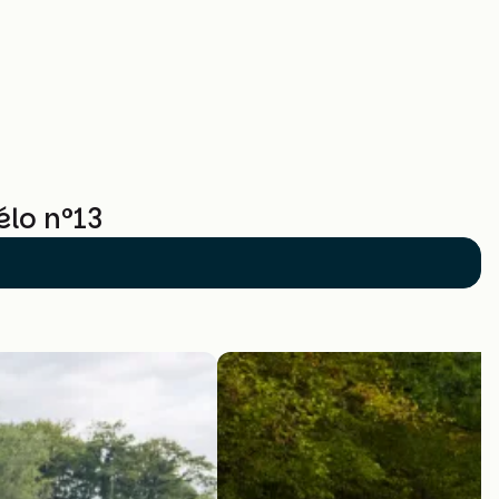
élo n°13