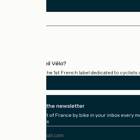
Press area
Pro area
What is Accueil Vélo?
Accueil Vélo is the 1st French label dedicated to cyclists 
I subscribe to the newsletter
Receive the best of France by bike in your inbox every m
My email address
My
email