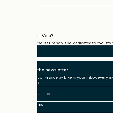
Press area
Pro area
What is Accueil Vélo?
Accueil Vélo is the 1st French label dedicated to cyclists 
I subscribe to the newsletter
Receive the best of France by bike in your inbox every m
My email address
My
email
address
Registration terms