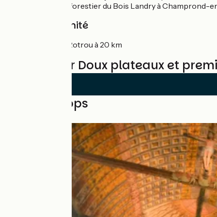
Le domaine forestier du Bois Landry à Champrond-e
Gare à proximité
Nogent-le-Rotrou à 20 km
Reviews for Doux plateaux et premie
Nearby loops