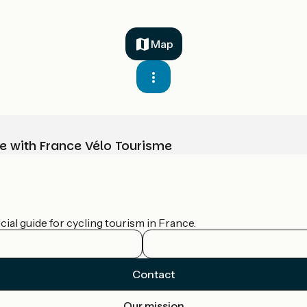
Map
e with France Vélo Tourisme
ial guide for cycling tourism in France.
Contact
Our mission