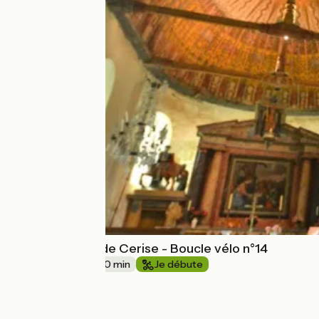
Sous le regard de Cerise - Boucle vélo n°14
20 km
2 h 10 min
Je débute