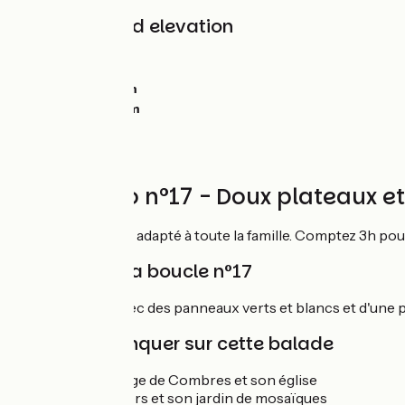
Gradients and elevation
Ascents:
0m
Descents:
0m
Lowest point:
0m
Highest point:
0m
Circuit vélo n°17 - Doux plateaux 
Ce circuit vélo est adapté à toute la famille. Comptez 3h pou
Balisage de la boucle n°17
Boucle balisée avec des panneaux verts et blancs et d'une p
À ne pas manquer sur cette balade
Le Petit village de Combres et son église
Happonvilliers et son jardin de mosaïques