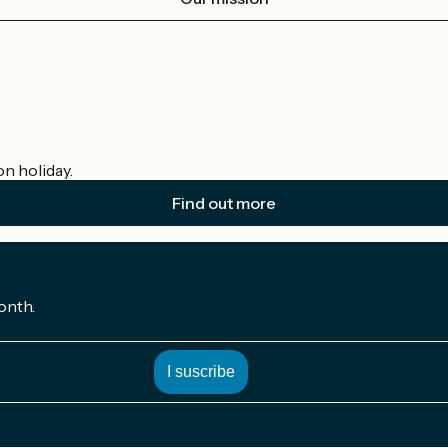
on holiday.
Find out more
onth.