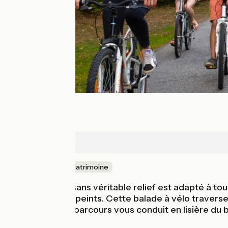
Combres
Nature & petit patrimoine
Ce circuit vélo sans véritable relief est adapté à t
et ses plafonds peints. Cette balade à vélo traverse l
mois de juin. Le parcours vous conduit en lisière 
chevreuils.