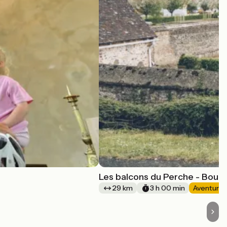
Les balcons du Perche - Boucl
29 km
3 h 00 min
Aventure