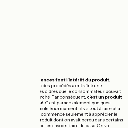
Toutes
les différences font l’intérêt du produit
.
L’industrialisation des procédés a entraîné une
uniformisation des cidres que le consommateur pouvait
trouver sur le marché. Par conséquent,
c’est un produit
qui a été délaissé
. C’est paradoxalement quelques
chose qui me stimule énormément : il y a tout à faire et à
(re)découvrir, on commence seulement à apprécier le
potentiel de ce produit dont on avait perdu dans certains
endroits de France les savoirs-faire de base. On va