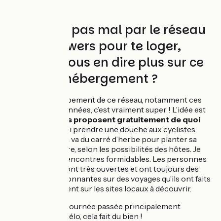
Tu passes pas mal par le réseau
Warmshowers pour te loger,
peux-tu nous en dire plus sur ce
moyen d'hébergement ?
J’ai vu le développement de ce réseau, notamment ces
deux dernières années, c’est vraiment super ! L’idée est
simple, des
hôtes proposent gratuitement de quoi
dormir
et de quoi prendre une douche aux cyclistes.
Pour dormir, cela va du carré d’herbe pour planter sa
tente à la chambre, selon les possibilités des hôtes. Je
n’ai fait que des rencontres formidables. Les personnes
qui accueillent sont très ouvertes et ont toujours des
anecdotes passionnantes sur des voyages qu’ils ont faits
ou plus simplement sur les sites locaux à découvrir.
Après une journée passée principalement
seul sur le vélo, cela fait du bien !