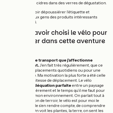
goûter de grands cidres dans des verres de dégustation.
On va pouvoir dépoussiérer l’étiquette et
proposer aux gens des produits intéressants
et de qualité.
Pourquoi avoir choisi le vélo pour
te déplacer dans cette aventure
?
C’est un
mode de transport que j’affectionne
particulièrement.
J’en fait très régulièrement, que ce
soit pour mes déplacements quotidiens ou pour une
pratique sportive. Ma motivation la plus forte a été celle
du rythme, de la vitesse de déplacement. Le vélo
correspond à l’
adéquation parfaite
entre un paysage
qui change régulièrement et le temps qu’il me faut pour
m'imprégner de mon environnement. On parlait tout à
l’heure de la notion de terroir, le vélo est pour moi le
meilleur moyen de s’en rendre compte, de comprendre
ce qui se passe. On voit les plantes, la terre, on sent les