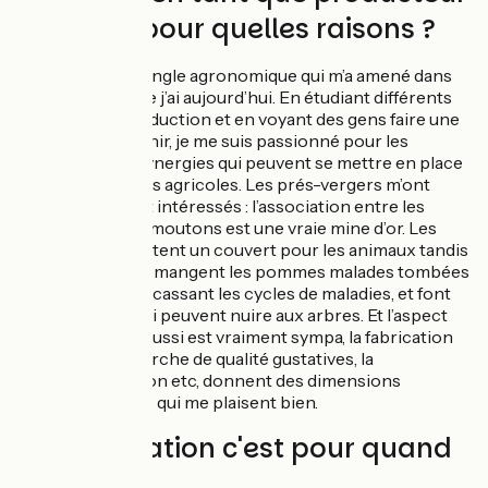
de cidre, pour quelles raisons ?
C’est vraiment l’angle agronomique qui m’a amené dans
les réflexions que j’ai aujourd’hui. En étudiant différents
systèmes de production et en voyant des gens faire une
agriculture d’avenir, je me suis passionné pour les
symbioses, les synergies qui peuvent se mettre en place
dans les systèmes agricoles. Les prés-vergers m’ont
particulièrement intéressés : l’association entre les
pommiers et les moutons est une vraie mine d’or. Les
pommiers apportent un couvert pour les animaux tandis
que ces derniers mangent les pommes malades tombées
prématurément, cassant les cycles de maladies, et font
fuir les mulots qui peuvent nuire aux arbres. Et l’aspect
transformation aussi est vraiment sympa, la fabrication
du cidre, la recherche de qualité gustatives, la
commercialisation etc, donnent des dimensions
supplémentaires qui me plaisent bien.
Et l'installation c'est pour quand
? :)