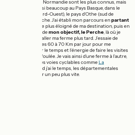
La Bretagne et la Normandie sont les plus connus, mais
on en trouve aussi beaucoup au Pays Basque, dans le
Pays de Bray (Nord-Ouest), le pays d’Othe (sud de
Troyes), et le Perche. J’ai établi mon parcours en
partant
de Pau
, le point le plus éloigné de ma destination, puis en
me rapprochant de
mon objectif, le Perche
, là où je
souhaiterais installer ma ferme plus tard. J’essaie de
tourner autour des 60 à 70 Km par jour pour me
permettre d’avoir le temps et l’énergie de faire les visites
de ferme dans la foulée. Je vais ainsi d’une ferme à l’autre,
en empruntant les voies cyclables comme
La
Vélodyssée
quand j’ai le temps, les départementales
quand je dois aller un peu plus vite.