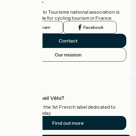
Who are we?
The France Vélo Tourisme national association is
the official guide for cycling tourism in France.
Instagram
Facebook
Contact
Our mission
Press area
Pro area
What is Accueil Vélo?
Accueil Vélo is the 1st French label dedicated to
cyclists on holiday.
Find out more