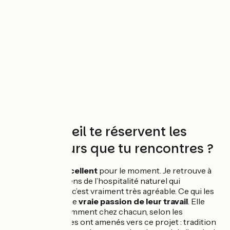
Quel accueil te réservent les
producteurs que tu rencontres ?
L'
accueil est excellent
pour le moment. Je retrouve à
chaque fois un sens de l’hospitalité naturel qui
m’impressionne, c’est vraiment très agréable. Ce qui les
rassemble est une
vraie passion de leur travail
. Elle
s’exprime différemment chez chacun, selon les
motivations qui les ont amenés vers ce projet : tradition