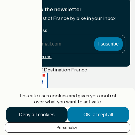
I subscribe to the newsletter
Receive the best of France by bike in your inbox
every month.
My email address
My
email
address
Registration terms
Funded as part of Destination France
This site uses cookies and gives you control
Accueil Vélo Pro
over what you want to activate
Contact
Legal notice
Contact
Deny all cookies
OK, accept all
Privacy policy
Réalisation :
StudioJuillet
et
France Vélo Tourisme
Personalize
EN