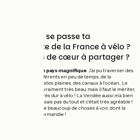
Comment se passe ta
découverte de la France à vélo ?
Des coups de cœur à partager ?
La
France est un pays magnifique
. J’ai pu traverser des
paysages très différents en peu de temps, de la
montagne aux vastes plaines, des canaux à l’océan... Le
Pays Basque est vraiment très beau, mais il faut le mériter,
c’était vraiment très dur à vélo ! La Vendée aussi m’a bien
plu, je ne connaissais pas du tout et c’était très agréable !
Il me reste encore beaucoup de choses à voir, dont la
Bretagne et la Normandie !