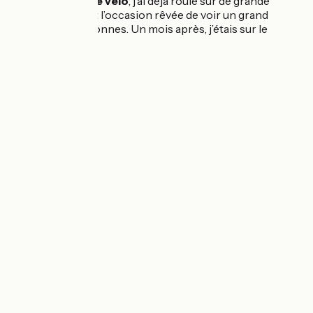
pareil ?
J’adore le vélo
, j’ai déjà roulé sur de grande
distances et c’est l’occasion rêvée de voir un grand
nombre de personnes. Un mois après, j’étais sur le
départ.