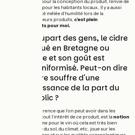
familiale, intérêt pour la conception du produit, l’envie de
travailler avec et pour les habitants locaux... Il y a aussi
une certaine fierté mêlée d’humilité lors de la
présentation de leurs produits,
c’est plein
d’enseignements pour moi.
Pour la plupart des gens, le cidre
est fabriqué en Bretagne ou
Normandie et son goût est
souvent uniformisé. Peut-on dire
que le cidre souffre d'une
méconnaissance de la part du
grand public ?
La première différence que l’on peut avoir dans les
cidres, et qui fait tout l’intérêt de ce produit, est la
notion
de terroir
. Comme pour le vin où cela est très bien
décrit, l’influence du sol, du climat, etc... joue sur les
variétés de pommes et sur les qualités organoleptiques