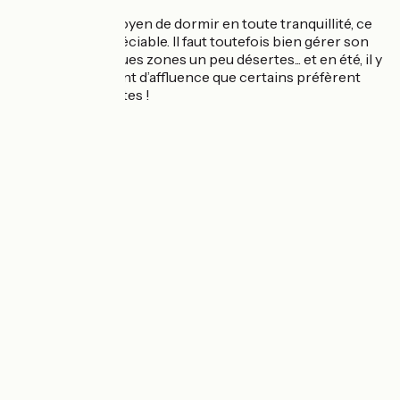
Et puis c’est le moyen de dormir en toute tranquillité, ce
qui est très appréciable. Il faut toutefois bien gérer son
trajet, il y a quelques zones un peu désertes... et en été, il y
a parfois tellement d’affluence que certains préfèrent
fermer leurs portes !