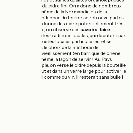
(le goût, l’odeur...) du cidre fini. On a donc de nombreux
terroirs, au sein même de la Normandie ou de la
Bretagne. Cette influence du terroir se retrouve partout
en France, ce qui donne des cidre potentiellement très
différents. Ensuite, on observe des
savoirs-faire
différents
selon les traditions locales, qui débutent par
la sélection de variétés locales particulières, et se
poursuivent dans le choix de la méthode de
fermentation, du vieillissement (en barrique de chêne
par exemple), et même la façon de servir ! Au Pays
Basque par exemple, on verse le cidre depuis la bouteille
à 30/40 cm de haut et dans un verre large pour activer le
gaz du cidre. Servi comme du vin, il resterait sans bulle !