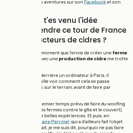
pouvez suivre ses aventures sur son
Facebook
et son
Instagram
.
Comment t'es venu l'idée
d'entreprendre ce tour de France
des producteurs de cidres ?
Cela fait un petit moment que l’envie de créer une
ferme
en pré-verger
avec une
production de cidre
me trotte
dans la tête.
Travaillant derrière un ordinateur à Paris, il
fallait que j’aille voir comment cela se passe
pour de vrai, sur le terrain, avant de faire par
moi-même.
J’avais dans un premier temps prévu de faire du woofing
(travailler dans des fermes contre le gîte et le couvert),
ce qui fait aussi de belles expériences. Et puis, en
discutant
avec Claire Perrinel,
qui a d’ailleurs fait l’objet
d’un de vos portrait, je me suis dit, pourquoi ne pas faire