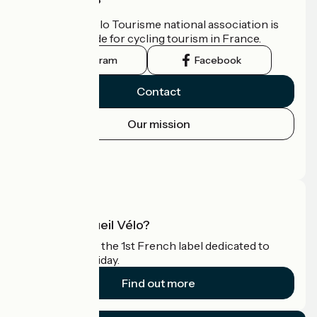
Who are we?
The France Vélo Tourisme national association is
the official guide for cycling tourism in France.
Instagram
Facebook
Contact
Our mission
Press area
Pro area
What is Accueil Vélo?
Accueil Vélo is the 1st French label dedicated to
cyclists on holiday.
Find out more