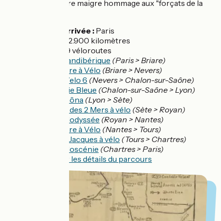
"moderne"
, notre maigre hommage aux "forçats de la
route".
Départ / Arrivée :
Paris
Distance :
2.900 kilomètres
Balisage :
9 véloroutes
La Scandibérique
(Paris > Briare)
La Loire à Vélo
(Briare > Nevers)
EuroVelo 6
(Nevers > Chalon-sur-Saône)
La Voie Bleue
(Chalon-sur-Saône > Lyon)
ViaRhôna
(Lyon > Sète)
Canal des 2 Mers à vélo
(Sète > Royan)
La Vélodyssée
(Royan > Nantes)
La Loire à Vélo
(Nantes > Tours)
Saint-Jacques à vélo
(Tours > Chartres)
La Véloscénie
(Chartres > Paris)
Tracé :
voir les détails du parcours