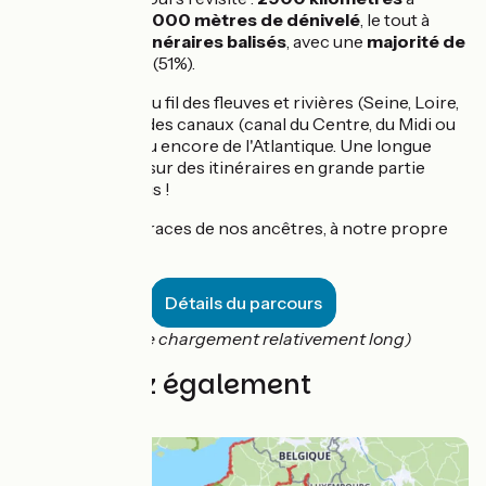
parcourir pour
6000 mètres de dénivelé
, le tout à
100% sur des itinéraires balisés
, avec une
majorité de
voies cyclables
(51%).
Vous pédalerez au fil des fleuves et rivières (Seine, Loire,
Saône, Rhône...), des canaux (canal du Centre, du Midi ou
de la Garonne) ou encore de l'Atlantique. Une longue
mais belle route sur des itinéraires en grande partie
accessibles à tous !
Partons sur les traces de nos ancêtres, à notre propre
rythme...
Détails du parcours
(temps de chargement relativement long)
Découvrez également