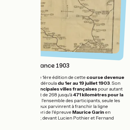
Le Tour de France 1903
Il s'agit de la toute 1ère édition de cette
course devenue
mythique
qui se déroula
du 1er au 19 juillet 1903
. Son
tracé reliait
6 principales villes françaises
pour autant
d'étapes, s'étirant de 268 jusqu'à
471 kilomètres pour la
plus longue
. Sur l'ensemble des participants, seule les
vingt plus valeureux parvinrent à franchir la ligne
d'arrivée ! Le favori de l'épreuve
Maurice Garin
en
sortira vainqueur, devant Lucien Pothier et Fernand
Augerau.