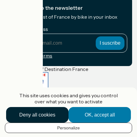
I subscribe to the newsletter
Receive the best of France by bike in your inbox
every month.
My email address
My
email
address
Registration terms
Funded as part of Destination France
This site uses cookies and gives you control
Accueil Vélo Pro
over what you want to activate
Contact
Legal notice
Contact
Deny all cookies
OK, accept all
Privacy policy
Réalisation :
StudioJuillet
et
France Vélo Tourisme
Personalize
EN