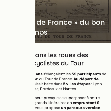
Le « Tour de France » du bon
vieux temps
2900 km dans les roues des
premiers cyclistes du Tour
Il y a
près de 120 ans
s'élançaient les
59 participants
de
la première édition du Tour de France.
Au départ de
Paris
, la course faisait halte dans
5 villes étapes
: Lyon,
Marseille, Toulouse, Bordeaux et Nantes.
Le tracé originel peut presque se superposer à notre
réseau actuel de grands itinéraires en
empruntant 9
véloroutes
! On vous propose
un parcours version