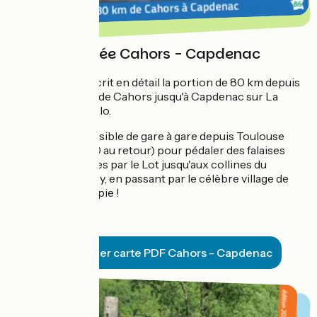
Carte détaillée Cahors - Capdenac
Une carte qui décrit en détail la portion de 80 km depuis
la cité médiévale de Cahors jusqu'à Capdenac sur La
Vallée du Lot à vélo.
Un périple accessible de gare à gare depuis Toulouse
(1h15 aller et 2h10 au retour) pour pédaler des falaises
calcaires creusées par le Lot jusqu'aux collines du
Causse du Quercy, en passant par le célèbre village de
Saint-Cirq-Lapopie !
Télécharger carte PDF Cahors - Capdenac