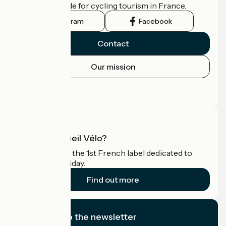
the official guide for cycling tourism in France.
Instagram
Facebook
Contact
Our mission
Press area
Pro area
What is Accueil Vélo?
Accueil Vélo is the 1st French label dedicated to
cyclists on holiday.
Find out more
I subscribe to the newsletter