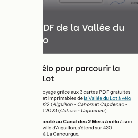
Cartes PDF de la Vallée du
Lot à vélo
3 cartes vélo pour parcourir la
Vallée du Lot
Préparez votre voyage grâce aux 3 cartes PDF gratuites
téléchargeables et imprimables de
la Vallée du Lot à vélo
actualisées en 2022 (
Aiguillon - Cahors
et
Capdenac -
La Canourgue
) et 2023 (
Cahors - Capdenac
).
L'itinéraire,
connecté au Canal des 2 Mers à vélo
à son
départ, depuis la ville d'Aiguillon, s'étend sur 430
kilomètres jusqu'à La Canourgue.