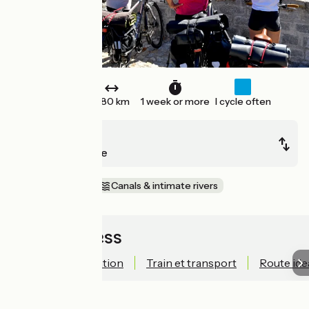
One way
480 km
1 week or more
I cycle often
Aiguillon
La Canourgue
In the vineyards
Canals & intimate rivers
Quick access
Technical information
Train et transport
Route ide