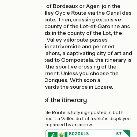
From the towns of Bordeaux or Agen, join the
beautiful Lot Valley Cycle Route via the Canal des
2 Mers Cycle Route. Then, crossing extensive
orchards in the county of the Lot-et-Garonne and
elegant vineyards in the county of the Lot, the
meandering Lot Valley véloroute passes
countless traditional riverside and perched
villages. From Cahors, a captivating city of art and
history on the road to Compostela, the itinerary is
provisional until the sportive crossing of the
Aveyron department. Unless you choose the
easier route to Conques. With soon a
continuation towards the source in Lozere.
Signposting of the itinerary
The Lot Valley Cycle Route is fully signposted in both
directions. The name ‘La Vallée du Lot à vélo’ is displayed
on the signs, accompanied by an arrow