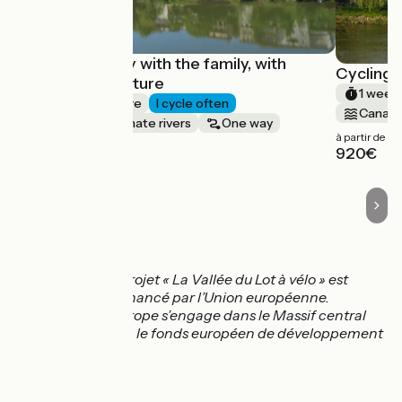
The Lot Valley with the family, with
Cycling 
Terres d'Aventure
1 week
1 week or more
I cycle often
Canals 
Canals & intimate rivers
One way
à partir de
à partir de
920€
890€
Le projet « La Vallée du Lot à vélo » est
cofinancé par l’Union européenne.
L’Europe s’engage dans le Massif central
avec le fonds européen de développement
régional.