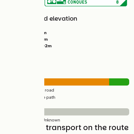
Gradients and elevation
Ascents:
3215m
Descents:
2659m
Lowest point:
24m
Highest point:
702m
Road types
356km
(88%) By road
47km
(17%) Cycle path
Surface
403km
(100%) Unknown
Trains and transport on the route