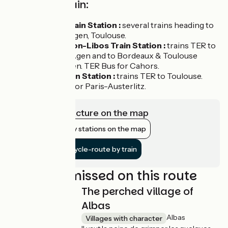
Access by train:
Aiguillon Train Station :
several trains heading to
Bordeaux, Agen, Toulouse.
Monsempron-Libos Train Station :
trains TER to
Périgueux-Agen and to Bordeaux & Toulouse
through Agen. TER Bus for Cahors.
Cahors Train Station :
trains TER to Toulouse.
"Intercités" for Paris-Austerlitz.
View infrastructure on the map
Show nearby stations on the map
Get to the cycle-route by train
Not to be missed on this route
The perched village of
Albas
Albas
Villages with character