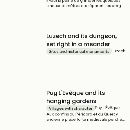
Il vaut la peine de grimper les quelques
cinquante mètres qui séparent les berges
du Lot du piton rocheux où se dresse le
haut du village. La vieille bourgade
épiscopale de l’évêché de Cahors
conserve une rare élégance et offre un
superbe point de vue sur la rivière et le
Luzech and its dungeon,
vignoble. Le port florissant du temps de la
navigation ancienne est aujourd’hui
set right in a meander
fréquenté par quelques navires de
Luzech
Sites and historical monuments
plaisance et gabarres restaurées.=
Puy L'Evêque and its
hanging gardens
Puy-l'Évêque
Villages with character
Aux confins du Périgord et du Quercy,
ancienne place forte médiévale perchée
à plus de 30 mètres au-dessus du Lot, Puy
l’Évêque a fière allure. Du pont on devine