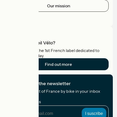
Our mission
Press area
Pro area
What is Accueil Vélo?
Accueil Vélo is the 1st French label dedicated to
cyclists on holiday.
Find out more
I subscribe to the newsletter
Receive the best of France by bike in your inbox
every month.
My email address
My
email