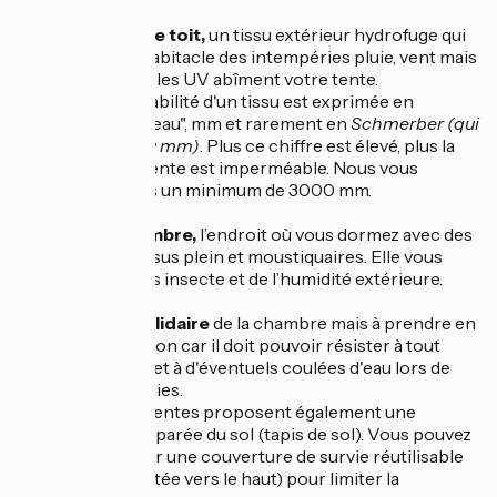
d'un double toit,
un tissu extérieur hydrofuge qui
protège l’habitacle des intempéries pluie, vent mais
aussi soleil, les UV abîment votre tente.
L'imperméabilité d'un tissu est exprimée en
"colonne d’eau", mm et rarement en
Schmerber (qui
équivaut au mm)
. Plus ce chiffre est élevé, plus la
toile de la tente est imperméable. Nous vous
conseillons un minimum de 3000 mm.
d'une chambre,
l’endroit où vous dormez avec des
murs en tissus plein et moustiquaires. Elle vous
protège des insecte et de l’humidité extérieure.
d'un sol solidaire
de la chambre mais à prendre en
considération car il doit pouvoir résister à tout
type de sol et à d'éventuels coulées d'eau lors de
grosses pluies.
Certaines tentes proposent également une
isolation séparée du sol (tapis de sol). Vous pouvez
aussi utiliser une couverture de survie réutilisable
(face argentée vers le haut) pour limiter la