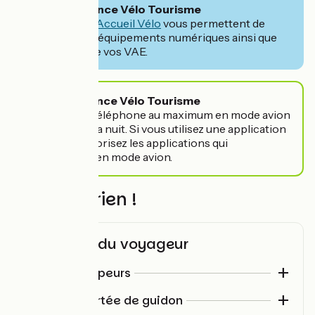
🧭Conseil France Vélo Tourisme
Les
campings Accueil Vélo
vous permettent de
recharger vos équipements numériques ainsi que
les batteries de vos VAE.
📎Astuce France Vélo Tourisme
Mettez votre téléphone au maximum en mode avion
et éteignez le la nuit. Si vous utilisez une application
de guidage favorisez les applications qui
fonctionnent en mode avion.
N’oubliez rien !
Check-list du voyageur
Pour les campeurs
Matelas (gonflable ou
Choisir son matelas
Divers / à portée de guidon
pliable)
?