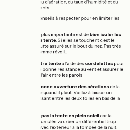
fonction du niveau d'aération, du taux d'humidité et du
nombre d'occupants.
Voici quelques conseils à respecter pour en limiter les
effets :
La chose la plus importante est de
bien isoler les
parois de la tente
. Si elles se touchent c'est le
goutte à goutte assuré sur le bout du nez. Pas très
agréable comme réveil...
Tendez votre tente
à l'aide des
cordelettes
pour
assurer une bonne résistance au vent et assurer le
passage de l'air entre les parois
Vérifiez la
bonne ouverture des aérations
de la
tente, même quand il pleut. Veillez à laisser un
espace suffisant entre les deux toiles en bas de la
tente.
Ne
plantez pas la tente en plein soleil
car la
chaleur accumulée va créer un différentiel trop
important avec l'extérieur à la tombée de la nuit.