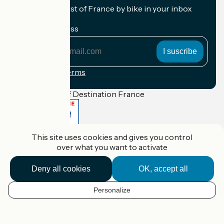
Receive the best of France by bike in your inbox
every month.
My email address
My
email
address
Registration terms
Funded as part of Destination France
This site uses cookies and gives you control
Accueil Vélo Pro
over what you want to activate
Contact
Legal notice
Contact
Deny all cookies
OK, accept all
Privacy policy
Réalisation :
StudioJuillet
et
France Vélo Tourisme
Personalize
EN