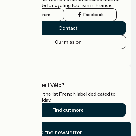
the official guide for cycling tourism in France.
Instagram
Facebook
Contact
Our mission
Press area
Pro area
What is Accueil Vélo?
Accueil Vélo is the 1st French label dedicated to
cyclists on holiday.
Find out more
I subscribe to the newsletter