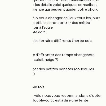
trop rentrer dans les détails voici quelques conseils et
retours sur expérience qui peuvent guider votre choix.
En itinérance à vélo, vous changez de lieux tous les jours
et vous êtes susceptible de rencontrer des météo
différentes d'un soir à l'autre.
En bref, votre tente doit :
s'adapter à des terrains différents (herbe, sols
abrasifs)
être capable d'affronter des temps changeants
(pluie, vent, soleil, neige ?)
vous protéger des petites bêbêtes (coucou les
moustiques)
Le choix du double toit
Pour un voyage à vélo nous vous recommandons d'opter
pour des tentes double-toit c'est à dire une tente
équipée :