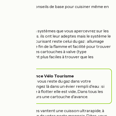
Voici quelques conseils de base pour cuisiner même en
voyage.
Le réchaud
Il existe plusieurs systèmes que vous apercevrez sur les
réseaux et forums. ils ont leur adeptes mais le système le
plus simple et sécurisant reste celui du gaz : allumage
immédiat, réglage fin de la flamme et facilité pour trouver
des recharges. Les cartouches à valve (type
Primus/MSR) sont plus faciles à trouver que les
perçables.
📎Astuce France Vélo Tourisme
Pour savoir s'il vous reste du gaz dans votre
cartouche, plongez là dans un évier rempli d'eau : si
elle a tendance à flotter elle est vide...Dans tous les
cas ayez toujours une cartouche d'avance.
Certains systèmes vantent une cuisson ultrarapide, à
jauger en fonction de votre porte monnaie. Dites-vous