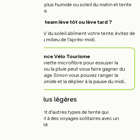
matin mais tente plus humide ou soleil du matin et tente
qui sèche plus vite.
Alors vous êtes team lève tôt ou lève tard ?
Sachez que les UV du soleil abîment votre tente, évitez de
la planter au beau milieu de l'après-midi...
📎 Astuce France Vélo Tourisme
Une petite serviette microfibre pour essuyer la
condensation ou la pluie peut vous faire gagner du
temps de séchage. Sinon vous pouvez ranger la
tente même humide et la déplier à la pause du midi...
Des tentes plus légères
Il existe également d'autres types de tente qui
s'adressent plutôt à des voyages solitaires avec un
besoin de légèreté.
La Tarp