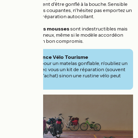
Ils nécessitent d'être gonflé à la bouche. Sensible
aux surfaces coupantes, n'hésitez pas emportez un
petit kit de réparation autocollant.
Les matelas mousses
sont indestructibles mais
plus volumineux, même si le modèle accordéon
peut être un bon compromis.
🧭Conseil France Vélo Tourisme
Si vous optez pour un matelas gonflable, n'oubliez un
d'emporter avec vous un kit de réparation (souvent
fournis avec à l'achat) sinon une rustine vélo peut
faire l'affaire !