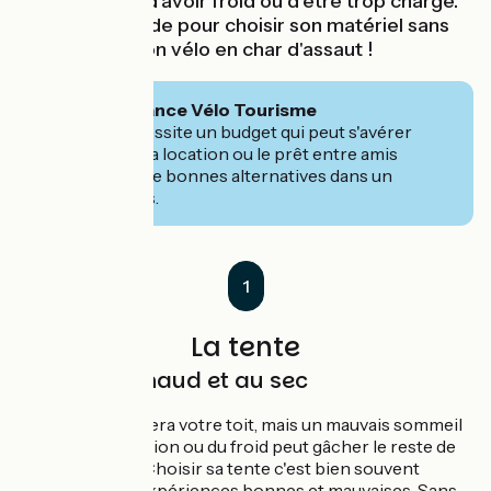
prendre l'eau, d'avoir froid ou d'être trop chargé.
Voici notre guide pour choisir son matériel sans
transformer son vélo en char d'assaut !
🧭 Conseil France Vélo Tourisme
S'équiper nécessite un budget qui peut s'avérer
conséquent. La location ou le prêt entre amis
peuvent être de bonnes alternatives dans un
premier temps.
1
La tente
Dormir au chaud et au sec
Rien ne remplacera votre toit, mais un mauvais sommeil
à cause d'infiltration ou du froid peut gâcher le reste de
votre aventure. Choisir sa tente c'est bien souvent
passer par des expériences bonnes et mauvaises. Sans