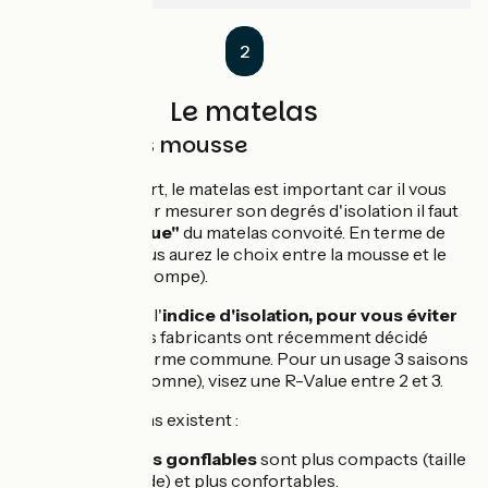
2
Le matelas
Gonflable vs mousse
Au delà du confort, le matelas est important car il vous
isole du sol
. Pour mesurer son degrés d'isolation il faut
se fier à la
"R-Value"
du matelas convoité. En terme de
matelas léger vous aurez le choix entre la mousse et le
gonflable (sans pompe).
La R-Value : c'est l'
indice d'isolation, pour vous éviter
d'avoir froid
. Les fabricants ont récemment décidé
d'adopter une norme commune. Pour un usage 3 saisons
(printemps à automne), visez une R-Value entre 2 et 3.
2 types de matelas existent :
Les matelas gonflables
sont plus compacts (taille
d'une gourde) et plus confortables.