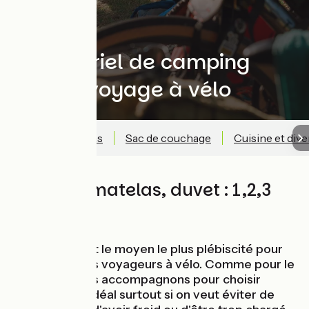
Le matériel de camping
pour le voyage à vélo
Tente
Matelas
Sac de couchage
Cuisine et dive
🏕️ Tente, matelas, duvet : 1,2,3
partez !
Le camping est le moyen le plus plébiscité pour
dormir chez les voyageurs à vélo. Comme pour le
vélo, nous vous accompagnons pour choisir
l'équipement idéal surtout si on veut éviter de