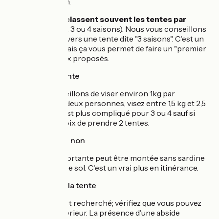
déperdition.
Les revendeurs
classent souvent les tentes par
saisons
(tente 2, 3 ou 4 saisons). Nous vous conseillons
de vous tourner vers une tente dite "3 saisons". C'est un
peu réducteur mais ça vous permet de faire un "premier
tri" dans les choix proposés.
Le poids de la tente
Nous vous conseillons de viser environ 1kg par
personne. Pour deux personnes, visez entre 1,5 kg et 2,5
kg maximum. C'est plus compliqué pour 3 ou 4 sauf si
vous faites le choix de prendre 2 tentes.
Autoportante ou non
Une tente autoportante peut être montée sans sardine
et sur tout type de sol. C'est un vrai plus en itinérance.
L'habitabilité de la tente
Suivant le confort recherché; vérifiez que vous pouvez
tenir assis à l'intérieur. La présence d'une abside