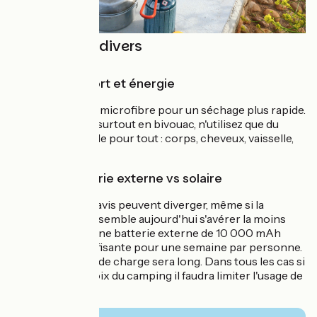
Equipement divers
Hygiène, confort et énergie
Une serviette en microfibre pour un séchage plus rapide.
Pour le savon et surtout en bivouac, n'utilisez que du
savon de Marseille pour tout : corps, cheveux, vaisselle,
lessive.
Énergie : batterie externe vs solaire
Sur ce point, les avis peuvent diverger, même si la
batterie externe semble aujourd'hui s'avérer la moins
contraignante. Une batterie externe de 10 000 mAh
minimum est suffisante pour une semaine par personne.
Au delà le temps de charge sera long. Dans tous les cas si
vous faites le choix du camping il faudra limiter l'usage de
votre téléphone.