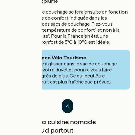
que le duvet plume
Le choix du sac de couchage se fera ensuite en fonction
de la température de confort indiquée dans les
caractéristiques des sacs de couchage. Fiez-vous
uniquement à la "température de confort" et non à la
"température limite". Pour la France en été, une
température de confort de 5°C à 10°C est idéale.
🧭Conseil France Vélo Tourisme
Un drap de soie à glisser dans le sac de couchage
évitera de salir votre duvet et pourra vous faire
gagner 1 à 2 degrés de plus. Ce qui peut être
bienvenu si la nuit est plus fraîche que prévue...
4
La cuisine nomade
Manger chaud partout