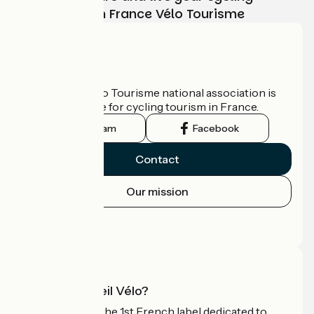
adventure with France Vélo Tourisme
Who are we?
The France Vélo Tourisme national association is
the official guide for cycling tourism in France.
Instagram
Facebook
Contact
Our mission
Press area
Pro area
What is Accueil Vélo?
Accueil Vélo is the 1st French label dedicated to