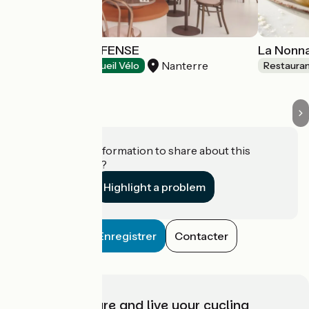
NOCCIO LA DEFENSE
La Nonn
Nanterre
Restaurants
Accueil Vélo
Restaura
Do you have information to share about this
establishment?
Highlight a problem
Enregistrer
Contacter
Choose, prepare and live your cycling