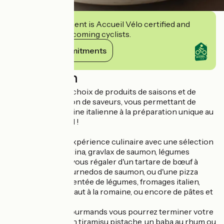
This establishment is Accueil Vélo certified and
commits to welcoming cyclists.
View its commitments
Description
La Nonna, c’est le choix de produits de saisons et de
qualité, l’association de saveurs, vous permettant de
déguster une cuisine italienne à la préparation unique au
goût exceptionnel !
Démarrez votre expérience culinaire avec une sélection
d'antipasti (burratina, gravlax de saumon, légumes
grillés...), avant de vous régaler d'un tartare de bœuf à
l'italienne, d'un tournedos de saumon, ou d'une pizza
généreuse agrémentée de légumes, fromages italien,
Fior di latte, artichaut à la romaine, ou encore de pâtes et
risottos.
Et pour les plus gourmands vous pourrez terminer votre
dégustation par un tiramisu pistache, un baba au rhum ou