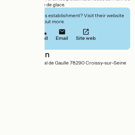
encore une coupe de glace.
Interested in this establishment? Visit their website
to book or find out more.
Call
Email
Site web
Localisation
1 avenue du général de Gaulle 78290 Croissy-sur-Seine