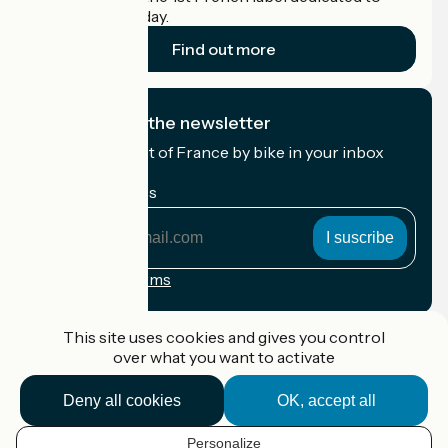
cyclists on holiday.
Find out more
I subscribe to the newsletter
Receive the best of France by bike in your inbox
every month.
My email address
My
email
address
Registration terms
Funded as part of Destination France
This site uses cookies and gives you control
over what you want to activate
Deny all cookies
OK, accept all
Accueil Vélo Pro
Contact
Personalize